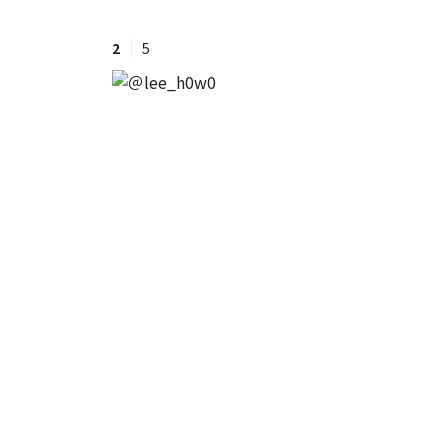
2
5
#ワンオペ育児
#コミックエッセイ
#渡邊大地の令和的ワーパパ道
#ベ