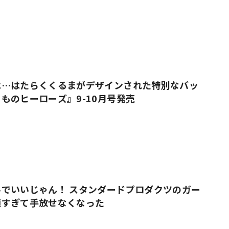
売
は…はたらくくるまがデザインされた特別なバッ
ものヒーローズ』9-10月号発売
でいいじゃん！ スタンダードプロダクツのガー
適すぎて手放せなくなった