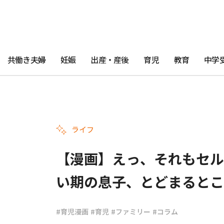
共働き夫婦
妊娠
出産・産後
育児
教育
中学
ライフ
【漫画】えっ、それもセル
い期の息子、とどまるとこ
#育児漫画
#育児
#ファミリー
#コラム