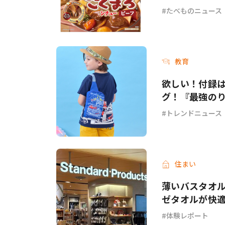
ーフ＞が新発
たべものニュース
教育
欲しい！付録
グ！『最強のり
トレンドニュース
住まい
薄いバスタオル
ゼタオルが快
体験レポート