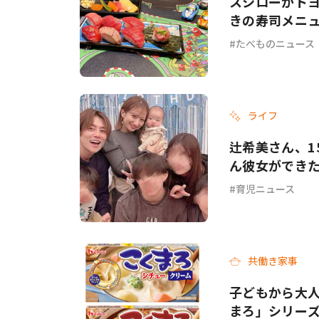
スシローがトヨタ
きの寿司メニ
たべものニュース
ライフ
辻希美さん、1
ん彼女ができ
育児ニュース
共働き家事
子どもから大人
まろ」シリー