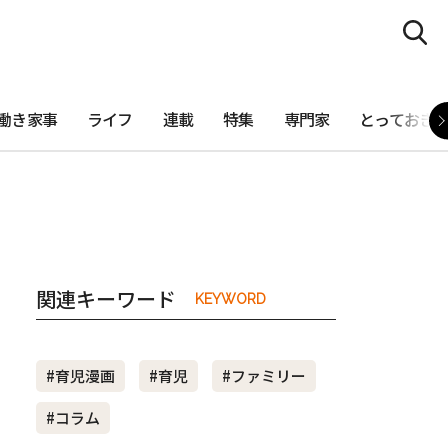
働き家事
ライフ
連載
特集
専門家
とっておき
関連キーワード
KEYWORD
#育児漫画
#育児
#ファミリー
#コラム