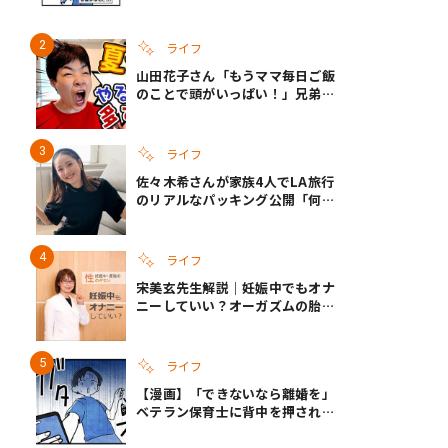
タップ＞で読める！）
ライフ
山田花子さん「もうママ毎日ご飯
のことで頭がいっぱい！」兄弟夏
休みのリアルな生活に共感しかな
い
ライフ
佐々木希さんが家族4人でLA旅行
のリアルなパッキング公開「何が
あるかわからないから、人生」い
ざというときの備えも
ライフ
宋美玄先生解説｜妊娠中でもオナ
ニーしていい？オーガズムの胎児
への影響と3つの注意点
ライフ
【漫画】「できないなら離婚を」
ベテラン保育士に背中を押され、
妻が夫に通告！｜保護者支援もア
ンタ達の仕事でしょ？ #65