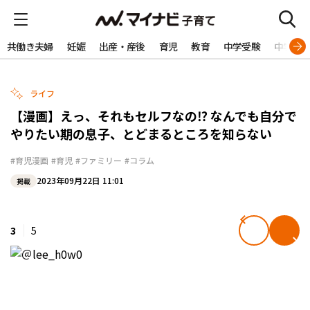
共働き夫婦
妊娠
出産・産後
育児
教育
中学受験
中学生
ライフ
【漫画】えっ、それもセルフなの⁉︎ なんでも自分で
やりたい期の息子、とどまるところを知らない
#育児漫画
#育児
#ファミリー
#コラム
2023年09月22日 11:01
掲載
3
5