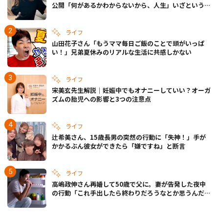
公開「何があるかわからないから、人生」いざというと
きの備えも
ライフ
山田花子さん「もうママ毎日ご飯のことで頭がいっぱ
い！」兄弟夏休みのリアルな生活に共感しかない
ライフ
宋美玄先生解説｜妊娠中でもオナニーしていい？オーガ
ズムの胎児への影響と3つの注意点
ライフ
辻希美さん、15歳長男の突然の行動に「失神！」手が
かかるぶん彼女ができたら「嫌ですね」と断言
ライフ
高嶋政伸さん再婚して50歳で父に。妻が告発した夜中
の行動「これ手出したら終わりだろうなとか思うんだけ
ども……」