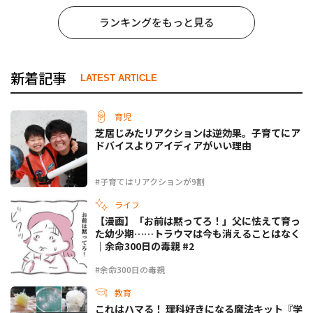
ランキングをもっと見る
新着記事
LATEST ARTICLE
育児
芝居じみたリアクションは逆効果。子育てにア
ドバイスよりアイディアがいい理由
#子育てはリアクションが9割
ライフ
【漫画】「お前は黙ってろ！」父に怯えて育っ
た幼少期……トラウマは今も消えることはなく
｜余命300日の毒親 #2
#余命300日の毒親
教育
これはハマる！ 理科好きになる魔法キット『学