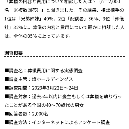
「葬儀の内容と費用について相談した人は？（n＝2,000
名 ※複数回答）」と聞きました。その結果、相談相手の
1位は「兄弟姉妹」40％、2位「配偶者」36％、3位「葬儀
社」32％に。葬儀の内容と費用について誰かに相談した人
は、全体の85％に上っています。
調査概要
■調査名：葬儀費用に関する実態調査
■調査主管：燦ホールディングス
■調査期間：2023年3月22日～24日
■調査対象：過去5年以内に喪主もしくは葬儀を執り行っ
たことがある全国の40～70歳代の男女
■回答者数：2,000名
■調査方法：インターネットによるアンケート調査