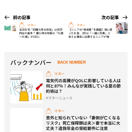
前の記事
次の記事
マネー
マネー
注文住宅「初購入時の年収」は何万
【シニアの“孫消費”を調査】孫に使
円台が最多？ 購入時の年齢は「31歳
ったお金、2位は「一緒に外食」と
～35歳」が1位に
会える機会に出費するシニアが増え
た！では1位は？
バックナンバー
BACK NUMBER
マネー
電気代の高騰がQOLに影響している人は
何と87％！みんなが実践している夏の節
約術は？
マネーニュース
マネー
意外と知られていない「妻側が亡くなる
リスク」死亡保障額は夫＞妻で本当に大
丈夫？遺族年金の受給要件に注意