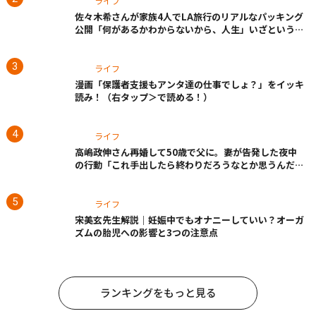
ライフ
佐々木希さんが家族4人でLA旅行のリアルなパッキング
公開「何があるかわからないから、人生」いざというと
きの備えも
ライフ
漫画「保護者支援もアンタ達の仕事でしょ？」をイッキ
読み！（右タップ＞で読める！）
ライフ
高嶋政伸さん再婚して50歳で父に。妻が告発した夜中
の行動「これ手出したら終わりだろうなとか思うんだけ
ども……」
ライフ
宋美玄先生解説｜妊娠中でもオナニーしていい？オーガ
ズムの胎児への影響と3つの注意点
ランキングをもっと見る