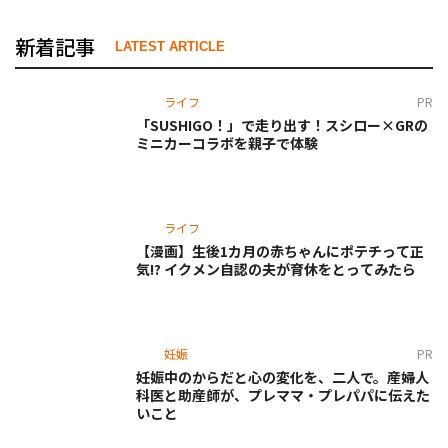
新着記事
LATEST ARTICLE
ライフ
PR
「SUSHIGO！」で走り出す！スシロー×GRの
ミニカーコラボを親子で体験
ライフ
【漫画】生後1カ月の赤ちゃんにポテチって正
気!? イクメン自認の夫が育休をとってみたら
妊娠
PR
妊娠中のからだと心の変化を、二人で。産婦人
科医と助産師が、プレママ・プレパパに伝えた
いこと