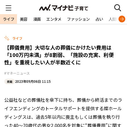
ライフ
美容
漫画
エンタメ
ファッション
占い
人間関係
ライフ
【葬儀費用】大切な人の葬儀にかけたい費用は
「100万円未満」が8割弱、「施設の充実、利便
性」を重視したい人が半数近くに
#マネーニュース
2023年09月06日 11:15
掲載
公益社などの葬儀社を傘下に持ち、葬儀から終活までのラ
イフエンディングのトータルサポートを提供する燦ホール
ディングスは、過去5年以内に喪主もしくは葬儀を執り行
った40～70歳代の男女2,000名を対象に“葬儀費用”に関す