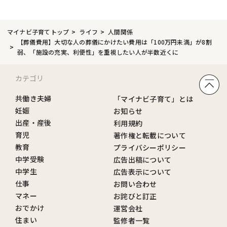
マイナビ子育てトップ
ライフ
人間関係
【葬儀費用】大切な人の葬儀にかけたい費用は「100万円未満」が8割
弱、「施設の充実、利便性」を重視したい人が半数近くに
カテゴリ
共働き夫婦
「マイナビ子育て」とは
妊娠
お知らせ
出産・産後
利用規約
育児
著作権と転載について
教育
プライバシーポリシー
中学受験
広告出稿について
中学生
広告表示について
仕事
お問い合わせ
マネー
お詫びと訂正
おでかけ
運営会社
住まい
監修者一覧