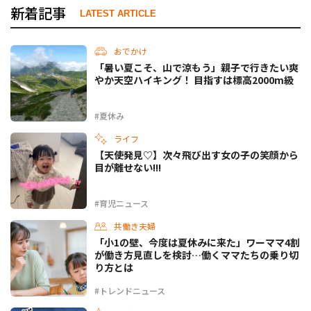
新着記事
LATEST ARTICLE
おでかけ
「暑い夏こそ、山で涼もう」親子で行きたい爽
やか天空ハイキング！ 目指すは標高2000m級
#夏休み
ライフ
【天使発見♡】次々飛び出す女の子の笑顔から
目が離せない!!!
#育児ニュース
共働き夫婦
「小1の壁、今度は夏休みに来た」ワーママ4割
が働き方見直しを検討…働くママたちの乗り切
り方とは
#トレンドニュース