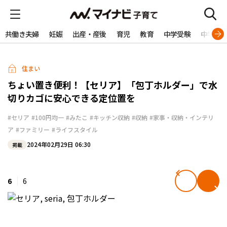
共働き夫婦
妊娠
出産・産後
育児
教育
中学受験
中学生
住まい
ちょい置き便利！【セリア】「包丁ホルダー」で水
切りカゴに安心できる定位置を
#セリア
#100円均一
#みたこ
#キッチン収納
#収納
#家事・収納・インテリ
ア
#ファミリー
#ライフスタイル
2024年02月29日 06:30
掲載
6
6