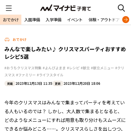
おでかけ
入園準備
入学準備
イベント
体験・アウトドア
旅
おでかけ
みんなで楽しみたい♪ クリスマスパーティおすすめ
レシピ5選
#おうちクリスマス特集
#よんぴよまま
#レシピ
#献立
#献立メニュー
#クリ
スマス
#ファミリー
#ライフスタイル
2023年12月13日 11:35
2023年12月20日 18:06
掲載
更新
今年のクリスマスはみんなで集まってパーティを考えてい
る人もいるのでは？ しかし、大人数で集まるとなると、
どのようなメニューにすれば用意も取り分けもスムーズに
できるか悩みどころ……。クリスマスらしさを出しつつ、