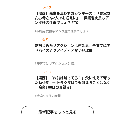
ライフ
【漫画】先生も思わずガッツポーズ！「お父さ
んお母さん2人でお迎えに」｜保護者支援もア
ンタ達の仕事でしょ？ #70
#保護者支援もアンタ達の仕事でしょ？
育児
芝居じみたリアクションは逆効果。子育てにア
ドバイスよりアイディアがいい理由
#子育てはリアクションが9割
ライフ
【漫画】「お前は黙ってろ！」父に怯えて育っ
た幼少期……トラウマは今も消えることはなく
｜余命300日の毒親 #2
#余命300日の毒親
最新記事をもっと見る