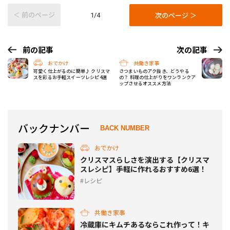
＜ 前のページ
次のページ ＞
1/4
前の記事
次の記事
おでかけ
共働き家事
可愛く仕上がるのに簡単♪ クリスマ
さつまいものアク抜き、どうやる
スを彩るお手軽スイーツレシピ4選
の？ 料理の仕上がりをワンランクア
ップさせるオススメ方法
バックナンバー
BACK NUMBER
おでかけ
クリスマスらしさを演出する【クリスマ
スレシピ】手軽に作れるおすすめ6選！
レシピ
共働き家事
冷蔵庫にキムチあるならこれ作って！キ