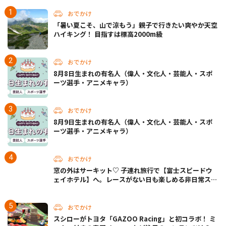
おでかけ
「暑い夏こそ、山で涼もう」親子で行きたい爽やか天空
ハイキング！ 目指すは標高2000m級
おでかけ
8月8日生まれの有名人（偉人・文化人・芸能人・スポ
ーツ選手・アニメキャラ）
おでかけ
8月9日生まれの有名人（偉人・文化人・芸能人・スポ
ーツ選手・アニメキャラ）
おでかけ
窓の外はサーキット♡ 子連れ旅行で【富士スピードウ
ェイホテル】へ。レースがない日も楽しめる非日常ステ
イ（静岡・駿東郡）
おでかけ
スシローがトヨタ「GAZOO Racing」と初コラボ！ ミ