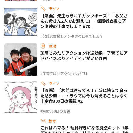
ライフ
【漫画】先生も思わずガッツポーズ！「お父さ
んお母さん2人でお迎えに」｜保護者支援もア
ンタ達の仕事でしょ？ #70
#保護者支援もアンタ達の仕事でしょ？
育児
芝居じみたリアクションは逆効果。子育てにア
ドバイスよりアイディアがいい理由
#子育てはリアクションが9割
ライフ
【漫画】「お前は黙ってろ！」父に怯えて育っ
た幼少期……トラウマは今も消えることはなく
｜余命300日の毒親 #2
#余命300日の毒親
教育
これはハマる！ 理科好きになる魔法キット『学
研の科学 きらめく宝石結晶』やってみた！【本