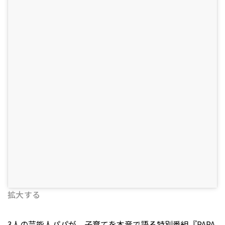
拡大する
3人の芸能人パパが、子育てを本音で語る特別番組『PAPA