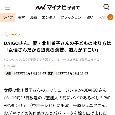
ライフ
美容
漫画
エンタメ
ファッション
占い
人間関係
ライフ
DAIGOさん、妻・北川景子さんの子どもの叱り方は
「女優さんだから迫真の演技、迫力がすごい」
#エンタメ
#パパ
#子育て
#夫婦
#ファミリー
#コラム
#育児ニュース
#DAIGO
2023年10月17日 18:03
2023年11月02日 11:02
掲載
更新
女優の北川景子さんの夫でミュージシャンのDAIGOさん
が、10月15日放送の『芸能人の前にパパであるべし！PAP
APAダン!!!』（中京テレビ）に出演。千原ジュニアさん、
おぎやはぎの矢作兼さんとパパトークを繰り広げました。