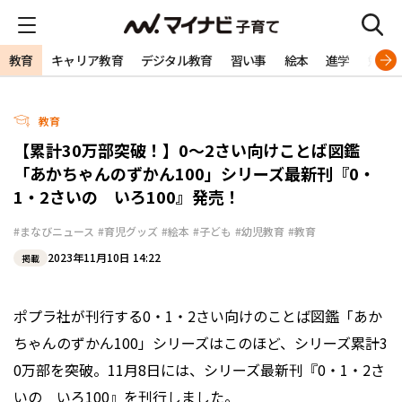
教育
キャリア教育
デジタル教育
習い事
絵本
進学
勉強
教育
【累計30万部突破！】0〜2さい向けことば図鑑
「あかちゃんのずかん100」シリーズ最新刊『0・
1・2さいの いろ100』発売！
#まなびニュース
#育児グッズ
#絵本
#子ども
#幼児教育
#教育
2023年11月10日 14:22
掲載
ポプラ社が刊行する0・1・2さい向けのことば図鑑「あか
ちゃんのずかん100」シリーズはこのほど、シリーズ累計3
0万部を突破。11月8日には、シリーズ最新刊『0・1・2さ
いの いろ100』を刊行しました。