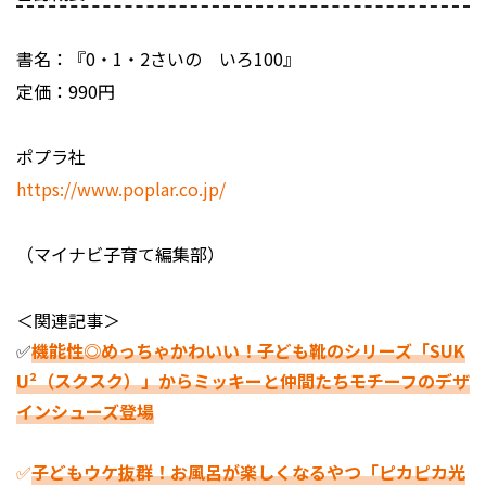
書名：『0・1・2さいの いろ100』
定価：990円
ポプラ社
https://www.poplar.co.jp/
（マイナビ子育て編集部）
＜関連記事＞
✅
機能性◎めっちゃかわいい！子ども靴のシリーズ「SUK
U²（スクスク）」からミッキーと仲間たちモチーフのデザ
インシューズ登場
✅
子どもウケ抜群！お風呂が楽しくなるやつ「ピカピカ光