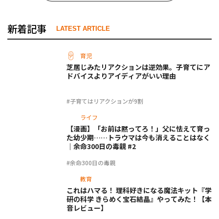
新着記事
LATEST ARTICLE
育児
芝居じみたリアクションは逆効果。子育てにア
ドバイスよりアイディアがいい理由
#子育てはリアクションが9割
ライフ
【漫画】「お前は黙ってろ！」父に怯えて育っ
た幼少期……トラウマは今も消えることはなく
｜余命300日の毒親 #2
#余命300日の毒親
教育
これはハマる！ 理科好きになる魔法キット『学
研の科学 きらめく宝石結晶』やってみた！【本
音レビュー】