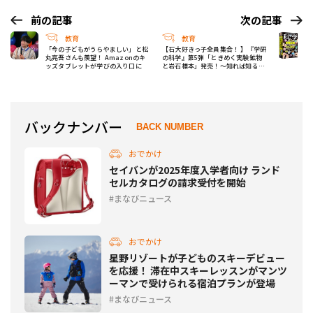
前の記事
次の記事
教育
教育
「今の子どもがうらやましい」と松
【石大好きっ子全員集合！ 】『学研
丸亮吾さんも羨望！ Amazonのキ
の科学』第5弾「ときめく実験鉱物
ッズタブレットが学びの入り口に
と岩石標本」発売！〜知れば知るほ
ど好きになる鉱物の世界
バックナンバー
BACK NUMBER
おでかけ
セイバンが2025年度入学者向け ランド
セルカタログの請求受付を開始
まなびニュース
おでかけ
星野リゾートが子どものスキーデビュー
を応援！ 滞在中スキーレッスンがマンツ
ーマンで受けられる宿泊プランが登場
まなびニュース