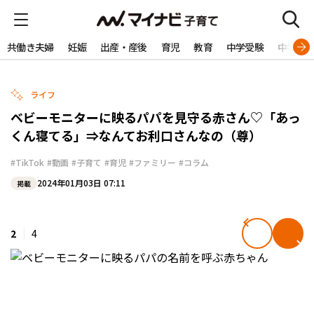
共働き夫婦
妊娠
出産・産後
育児
教育
中学受験
中学生
ライフ
ベビーモニターに映るパパを見守る赤さん♡「あっ
くん寝てる」⇒なんてお利口さんなの（尊）
#TikTok
#動画
#子育て
#育児
#ファミリー
#コラム
2024年01月03日 07:11
掲載
2
4