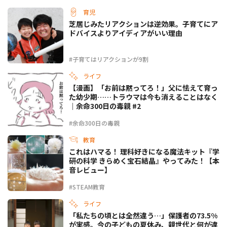
育児
芝居じみたリアクションは逆効果。子育てにア
ドバイスよりアイディアがいい理由
#子育てはリアクションが9割
ライフ
【漫画】「お前は黙ってろ！」父に怯えて育っ
た幼少期……トラウマは今も消えることはなく
｜余命300日の毒親 #2
#余命300日の毒親
教育
これはハマる！ 理科好きになる魔法キット『学
研の科学 きらめく宝石結晶』やってみた！【本
音レビュー】
#STEAM教育
ライフ
「私たちの頃とは全然違う…」保護者の73.5%
が実感。今の子どもの夏休み、親世代と何が違