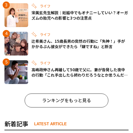
ライフ
宋美玄先生解説｜妊娠中でもオナニーしていい？オーガ
ズムの胎児への影響と3つの注意点
ライフ
辻希美さん、15歳長男の突然の行動に「失神！」手が
かかるぶん彼女ができたら「嫌ですね」と断言
ライフ
高嶋政伸さん再婚して50歳で父に。妻が告発した夜中
の行動「これ手出したら終わりだろうなとか思うんだけ
ども……」
ランキングをもっと見る
新着記事
LATEST ARTICLE