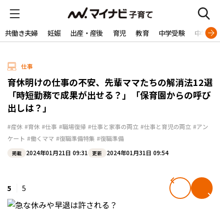
共働き夫婦
妊娠
出産・産後
育児
教育
中学受験
中学生
仕事
育休明けの仕事の不安、先輩ママたちの解消法12選
「時短勤務で成果が出せる？」「保育園からの呼び
出しは？」
#産休
#育休
#仕事
#職場復帰
#仕事と家事の両立
#仕事と育児の両立
#アン
ケート
#働くママ
#復職準備特集
#復職準備
2024年01月21日 09:31
2024年01月31日 09:54
掲載
更新
5
5