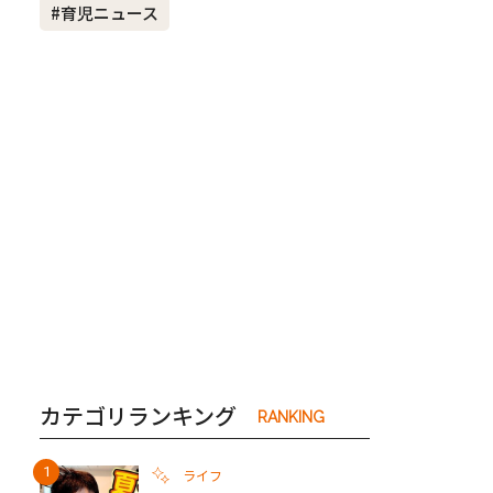
#育児ニュース
き夫婦
#産休
#育休
カテゴリランキング
RANKING
ライフ