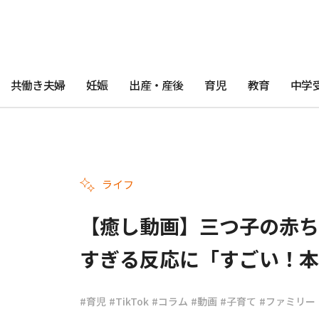
共働き夫婦
妊娠
出産・産後
育児
教育
中学
ライフ
【癒し動画】三つ子の赤ち
すぎる反応に「すごい！本
#育児
#TikTok
#コラム
#動画
#子育て
#ファミリー