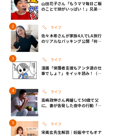
山田花子さん「もうママ毎日ご飯
のことで頭がいっぱい！」兄弟夏
休みのリアルな生活に共感しかな
い
ライフ
佐々木希さんが家族4人でLA旅行
のリアルなパッキング公開「何が
あるかわからないから、人生」い
ざというときの備えも
ライフ
漫画「保護者支援もアンタ達の仕
事でしょ？」をイッキ読み！（右
タップ＞で読める！）
ライフ
高嶋政伸さん再婚して50歳で父
に。妻が告発した夜中の行動「こ
れ手出したら終わりだろうなとか
思うんだけども……」
ライフ
宋美玄先生解説｜妊娠中でもオナ