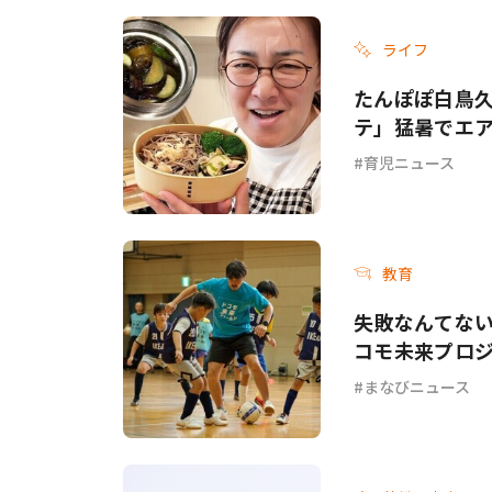
ライフ
たんぽぽ白鳥
テ」猛暑でエ
てて…」
育児ニュース
教育
失敗なんてない
コモ未来プロジ
まなびニュース