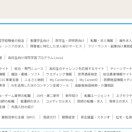
留学経験者の就活
看護学生向け
医学生・研修医向け
転職・求人情報
海外求人
ル・シニアの求人
障害者に特化した求人紹介サービス
フリーランス・副業向け業務
報
高校生向け探究学習プログラム Locus
サイト
総合・専門ニュース
高校生のチャレンジを応援するサイト
ティーンマー
情報
雑誌・書籍・ソフト
ウエディング情報
世界遺産検定
総合農業情報サイ
D2C事業支援
ふるさと納税
My CareerStudy
My CareerID
医療施設情報メデ
賃貸
AIを活用したSEOコンテンツ支援ツール
高齢者施設検索・介護相談
eb・ゲーム業界の転職
20代・第二新卒
新卒紹介
転職エージェント
エグゼク
剤師の転職
看護師の求人
コメディカル求人
医師の転職・求人
保育士の求人
支援
外国人材の紹介
業務効率化支援（BPO）
発送代行
健康経営
貸会議室・スタジオ
社宅・社員