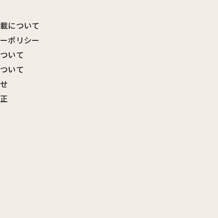
転載について
シーポリシー
について
について
わせ
訂正
覧