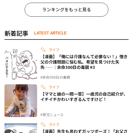
ランキングをもっと見る
新着記事
LATEST ARTICLE
ライフ
【漫画】「俺には介護なんて必要ない！」憎き
父の介護問題に悩む私。希望を見つけた矢
先……｜余命300日の毒親 #3
#余命300日の毒親
ライフ
【ママと娘の一問一答】一歳児の自己紹介が、
イチイチかわいすぎるんですけど！
#育児ニュース
ライフ
【漫画】先生も思わずガッツポーズ！「お父さ