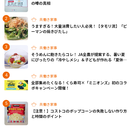
の噂の真相
共働き家事
うますぎる！大量消費したい人必見！【タモリ流】「ピ
ーマンの焼きびたし」
共働き家事
そうめんに飽きたらコレ！ JA全農が提案する、暑い夏
にぴったりの「冷やしメシ」＆子どもが作れる「夏休み
お留守番ランチ」各3選
共働き家事
全部集めたくなる！くら寿司×「ミニオンズ」初のコラ
ボキャンペーン開催！
共働き家事
【注意！】コストコのポップコーンの失敗しない作り方
と時間のポイント