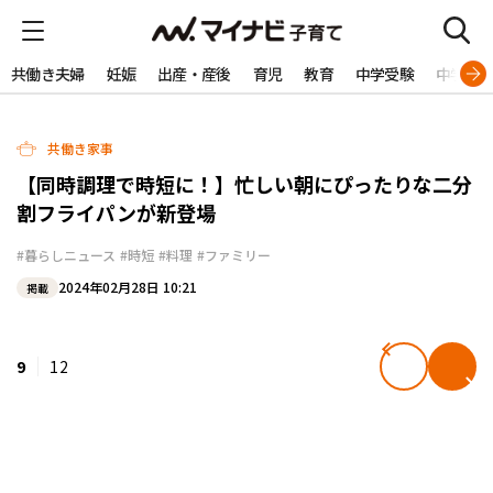
共働き夫婦
妊娠
出産・産後
育児
教育
中学受験
中学生
共働き家事
【同時調理で時短に！】忙しい朝にぴったりな二分
割フライパンが新登場
#暮らしニュース
#時短
#料理
#ファミリー
2024年02月28日 10:21
掲載
9
12