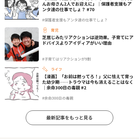
んお母さん2人でお迎えに」｜保護者支援もア
ンタ達の仕事でしょ？ #70
#保護者支援もアンタ達の仕事でしょ？
育児
芝居じみたリアクションは逆効果。子育てにア
ドバイスよりアイディアがいい理由
#子育てはリアクションが9割
ライフ
【漫画】「お前は黙ってろ！」父に怯えて育っ
た幼少期……トラウマは今も消えることはなく
｜余命300日の毒親 #2
#余命300日の毒親
最新記事をもっと見る