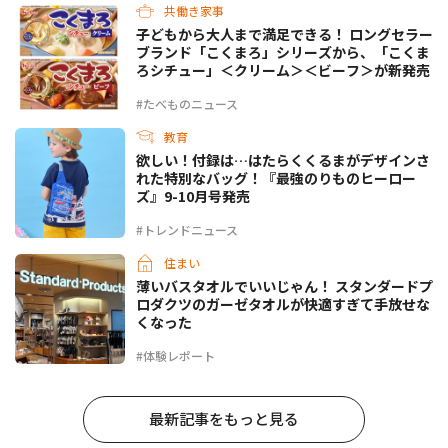
共働き家事
子どもから大人まで満足できる！ ロングセラー
ブランド「こくまろ」シリーズから、「こくま
ろシチュー」＜クリーム＞＜ビーフ＞が新発売
#たべものニュース
教育
欲しい！付録は…はたらくくるまがデザインさ
れた特別なバッグ！『最強のりものヒーロー
ズ』9-10月号発売
#トレンドニュース
住まい
薄いバスタオルでいいじゃん！ スタンダードプ
ロダクツのガーゼタオルが快適すぎて手放せな
くなった
#体験レポート
最新記事をもっと見る