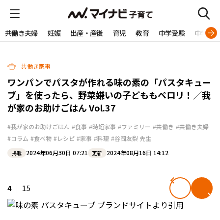
共働き夫婦
妊娠
出産・産後
育児
教育
中学受験
中学生
共働き家事
ワンパンでパスタが作れる味の素の「パスタキュー
ブ」を使ったら、野菜嫌いの子どももペロリ！／我
が家のお助けごはん Vol.37
#我が家のお助けごはん
#食事
#時短家事
#ファミリー
#共働き
#共働き夫婦
#コラム
#食べ物
#レシピ
#家事
#料理
#谷岡友梨 先生
2024年06月30日 07:21
2024年08月16日 14:12
掲載
更新
4
15