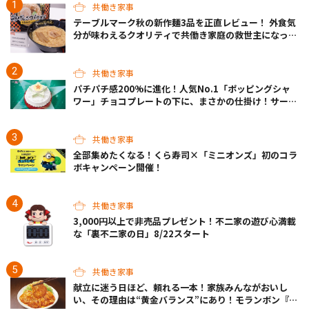
共働き家事
テーブルマーク秋の新作麺3品を正直レビュー！ 外食気
分が味わえるクオリティで共働き家庭の救世主になって
くれそう♡
共働き家事
パチパチ感200%に進化！人気No.1「ポッピングシャ
ワー」チョコプレートの下に、まさかの仕掛け！サーテ
ィワンの限定ケーキが最高
共働き家事
全部集めたくなる！くら寿司×「ミニオンズ」初のコラ
ボキャンペーン開催！
共働き家事
3,000円以上で非売品プレゼント！不二家の遊び心満載
な「裏不二家の日」8/22スタート
共働き家事
献立に迷う日ほど、頼れる一本！家族みんながおいし
い、その理由は“黄金バランス”にあり！モランボン『生