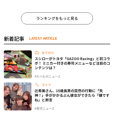
姜焼のたれ』がリニューアル
ランキングをもっと見る
新着記事
LATEST ARTICLE
おでかけ
スシローがトヨタ「GAZOO Racing」と初コラ
ボ！ ミニカー付きの寿司メニューなど注目のコ
ンテンツは？
#たべものニュース
ライフ
辻希美さん、15歳長男の突然の行動に「失
神！」手がかかるぶん彼女ができたら「嫌です
ね」と断言
#育児ニュース