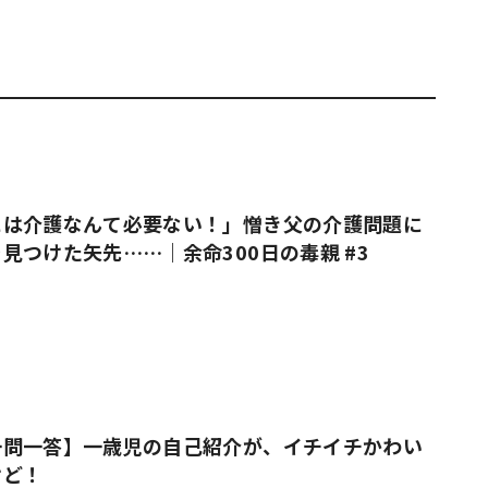
には介護なんて必要ない！」憎き父の介護問題に
見つけた矢先……｜余命300日の毒親 #3
一問一答】一歳児の自己紹介が、イチイチかわい
けど！