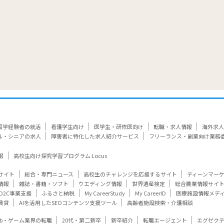
留学経験者の就活
看護学生向け
医学生・研修医向け
転職・求人情報
海外求人
ル・シニアの求人
障害者に特化した求人紹介サービス
フリーランス・副業向け業務
報
高校生向け探究学習プログラム Locus
サイト
総合・専門ニュース
高校生のチャレンジを応援するサイト
ティーンマー
情報
雑誌・書籍・ソフト
ウエディング情報
世界遺産検定
総合農業情報サイ
D2C事業支援
ふるさと納税
My CareerStudy
My CareerID
医療施設情報メデ
賃貸
AIを活用したSEOコンテンツ支援ツール
高齢者施設検索・介護相談
eb・ゲーム業界の転職
20代・第二新卒
新卒紹介
転職エージェント
エグゼク