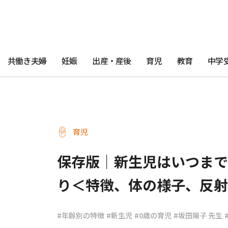
共働き夫婦
妊娠
出産・産後
育児
教育
中学
育児
保存版｜新生児はいつまで
り＜特徴、体の様子、反射
#年齢別の特徴
#新生児
#0歳の育児
#坂田陽子 先生