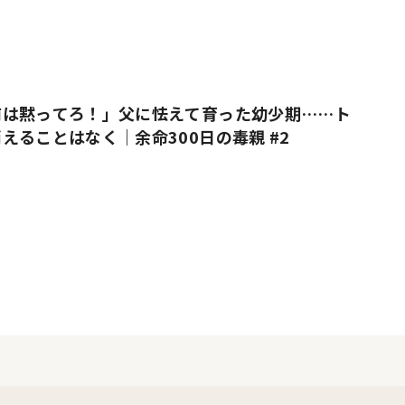
前は黙ってろ！」父に怯えて育った幼少期……ト
えることはなく｜余命300日の毒親 #2