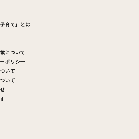
ビ子育て」とは
転載について
シーポリシー
について
について
わせ
訂正
覧