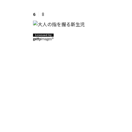
6
8
#ワンオペ育児
#コミックエッセイ
#渡邊大地の令和的ワーパパ道
#ベ