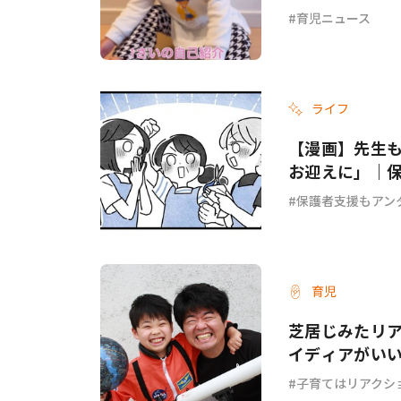
育児ニュース
ライフ
【漫画】先生
お迎えに」｜保
保護者支援もアン
育児
芝居じみたリ
イディアがい
子育てはリアクシ