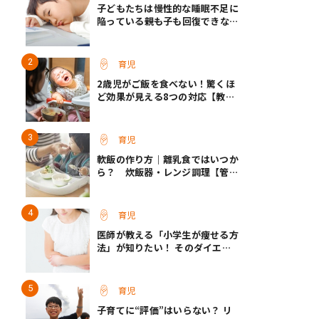
子どもたちは慢性的な睡眠不足に
陥っている――親も子も回復できない
家庭に共通すること／小児科専門
医・成田奈緒子先生
育児
2歳児がご飯を食べない！驚くほ
ど効果が見える8つの対応【教え
て保育士さん】
育児
軟飯の作り方｜離乳食ではいつか
ら？ 炊飯器・レンジ調理【管理
栄養士監修】
育児
医師が教える「小学生が痩せる方
法」が知りたい！ そのダイエッ
ト方法は逆効果!?
育児
子育てに“評価”はいらない？ リ