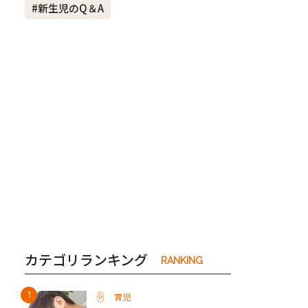
#新生児のQ＆A
き夫婦
#産休
#育休
カテゴリランキング
RANKING
育児