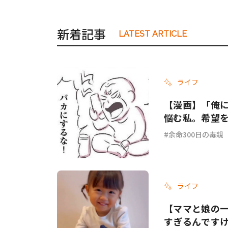
新着記事
LATEST ARTICLE
ライフ
【漫画】「俺
悩む私。希望を
余命300日の毒親
ライフ
【ママと娘の
すぎるんです