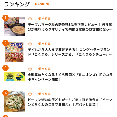
ランキング
RANKING
共働き家事
テーブルマーク秋の新作麺3品を正直レビュー！ 外食気
分が味わえるクオリティで共働き家庭の救世主になって
くれそう♡
共働き家事
子どもから大人まで満足できる！ ロングセラーブラン
ド「こくまろ」シリーズから、「こくまろシチュー」＜
クリーム＞＜ビーフ＞が新発売
共働き家事
全部集めたくなる！くら寿司×「ミニオンズ」初のコラ
ボキャンペーン開催！
共働き家事
ピーマン嫌いの子どもが…！ごまマヨで激うま「ピーマ
ンとちくわのごまマヨ和え」｜パパッと副菜！