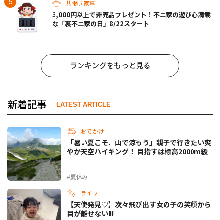
共働き家事
3,000円以上で非売品プレゼント！不二家の遊び心満載
な「裏不二家の日」8/22スタート
ランキングをもっと見る
新着記事
LATEST ARTICLE
おでかけ
「暑い夏こそ、山で涼もう」親子で行きたい爽
やか天空ハイキング！ 目指すは標高2000m級
#夏休み
ライフ
【天使発見♡】次々飛び出す女の子の笑顔から
目が離せない!!!