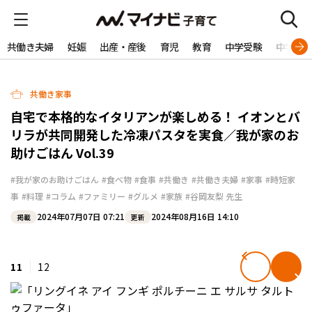
共働き夫婦
妊娠
出産・産後
育児
教育
中学受験
中学生
共働き家事
自宅で本格的なイタリアンが楽しめる！ イオンとバ
リラが共同開発した冷凍パスタを実食／我が家のお
助けごはん Vol.39
#我が家のお助けごはん
#食べ物
#食事
#共働き
#共働き夫婦
#家事
#時短家
事
#料理
#コラム
#ファミリー
#グルメ
#家族
#谷岡友梨 先生
2024年07月07日 07:21
2024年08月16日 14:10
掲載
更新
11
12