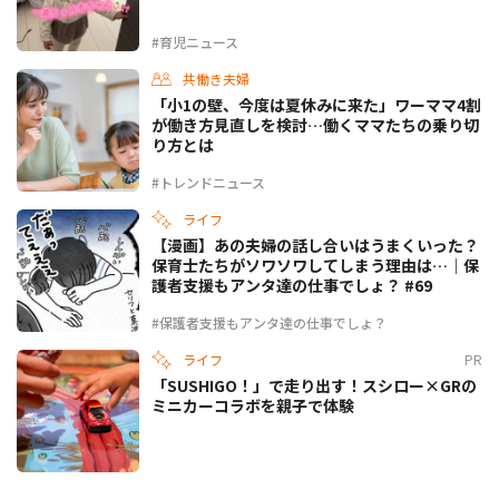
#育児ニュース
共働き夫婦
「小1の壁、今度は夏休みに来た」ワーママ4割
が働き方見直しを検討…働くママたちの乗り切
り方とは
#トレンドニュース
ライフ
【漫画】あの夫婦の話し合いはうまくいった？
保育士たちがソワソワしてしまう理由は…｜保
護者支援もアンタ達の仕事でしょ？ #69
#保護者支援もアンタ達の仕事でしょ？
ライフ
PR
「SUSHIGO！」で走り出す！スシロー×GRの
ミニカーコラボを親子で体験