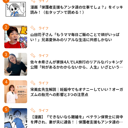
ライフ
漫画「保護者支援もアンタ達の仕事でしょ？」をイッキ
読み！（右タップ＞で読める！）
ライフ
山田花子さん「もうママ毎日ご飯のことで頭がいっぱ
い！」兄弟夏休みのリアルな生活に共感しかない
ライフ
佐々木希さんが家族4人でLA旅行のリアルなパッキング
公開「何があるかわからないから、人生」いざというと
きの備えも
ライフ
宋美玄先生解説｜妊娠中でもオナニーしていい？オーガ
ズムの胎児への影響と3つの注意点
ライフ
【漫画】「できないなら離婚を」ベテラン保育士に背中
を押され、妻が夫に通告！｜保護者支援もアンタ達の仕
事でしょ？ #65