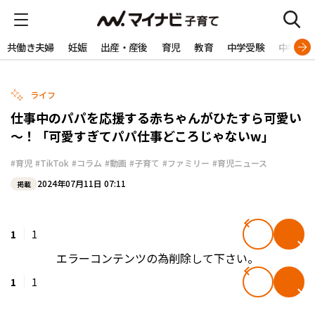
共働き夫婦
妊娠
出産・産後
育児
教育
中学受験
中学生
ライフ
仕事中のパパを応援する赤ちゃんがひたすら可愛い
～！「可愛すぎてパパ仕事どころじゃないw」
#育児
#TikTok
#コラム
#動画
#子育て
#ファミリー
#育児ニュース
2024年07月11日 07:11
掲載
1
1
エラーコンテンツの為削除して下さい。
1
1