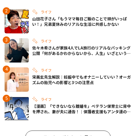
ライフ
山田花子さん「もうママ毎日ご飯のことで頭がいっぱ
い！」兄弟夏休みのリアルな生活に共感しかない
ライフ
佐々木希さんが家族4人でLA旅行のリアルなパッキング
公開「何があるかわからないから、人生」いざというと
きの備えも
ライフ
宋美玄先生解説｜妊娠中でもオナニーしていい？オーガ
ズムの胎児への影響と3つの注意点
ライフ
【漫画】「できないなら離婚を」ベテラン保育士に背中
を押され、妻が夫に通告！｜保護者支援もアンタ達の仕
事でしょ？ #65