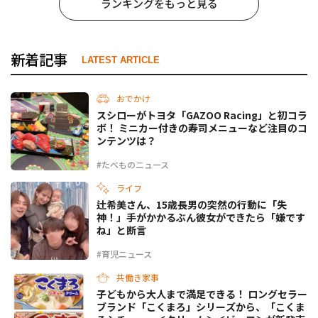
ランキングをもっと見る
新着記事
LATEST ARTICLE
おでかけ
スシローがトヨタ「GAZOO Racing」と初コラ
ボ！ ミニカー付きの寿司メニューなど注目のコ
ンテンツは？
#たべものニュース
ライフ
辻希美さん、15歳長男の突然の行動に「失
神！」手がかかるぶん彼女ができたら「嫌です
ね」と断言
#育児ニュース
共働き家事
子どもから大人まで満足できる！ ロングセラー
ブランド「こくまろ」シリーズから、「こくま