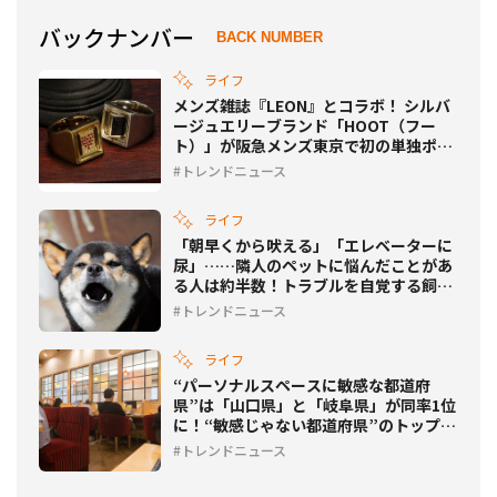
バックナンバー
BACK NUMBER
ライフ
メンズ雑誌『LEON』とコラボ！ シルバ
ージュエリーブランド「HOOT（フー
ト）」が阪急メンズ東京で初の単独ポッ
プアップを開催
トレンドニュース
ライフ
「朝早くから吠える」「エレベーターに
尿」……隣人のペットに悩んだことがあ
る人は約半数！トラブルを自覚する飼い
主は1割超に
トレンドニュース
ライフ
“パーソナルスペースに敏感な都道府
県”は「山口県」と「岐阜県」が同率1位
に！“敏感じゃない都道府県”のトップは
どこ？
トレンドニュース