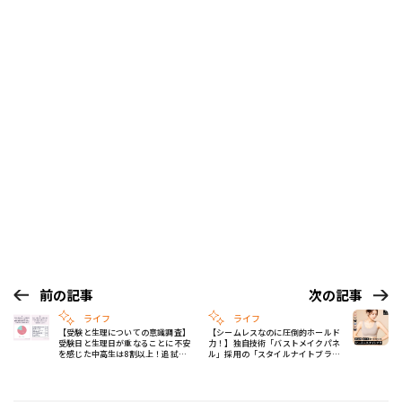
前の記事
次の記事
ライフ
ライフ
【受験と生理についての意識調査】
【シームレスなのに圧倒的ホールド
受験日と生理日が重なることに不安
力！】独自技術「バストメイクパネ
を感じた中高生は8割以上！追試制
ル」採用の「スタイルナイトブラシ
度への期待も
ームレス」に新色登場！