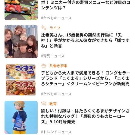
ボ！ ミニカー付きの寿司メニューなど注目のコ
ンテンツは？
#たべものニュース
ライフ
辻希美さん、15歳長男の突然の行動に「失
神！」手がかかるぶん彼女ができたら「嫌です
ね」と断言
#育児ニュース
共働き家事
子どもから大人まで満足できる！ ロングセラー
ブランド「こくまろ」シリーズから、「こくま
ろシチュー」＜クリーム＞＜ビーフ＞が新発売
#たべものニュース
教育
欲しい！付録は…はたらくくるまがデザインさ
れた特別なバッグ！『最強のりものヒーロー
ズ』9-10月号発売
#トレンドニュース