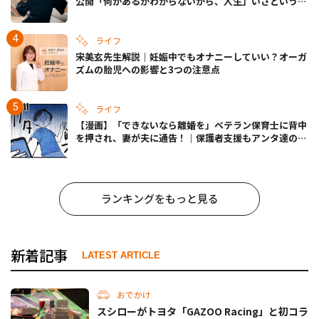
公開「何があるかわからないから、人生」いざというと
きの備えも
ライフ
宋美玄先生解説｜妊娠中でもオナニーしていい？オーガ
ズムの胎児への影響と3つの注意点
ライフ
【漫画】「できないなら離婚を」ベテラン保育士に背中
を押され、妻が夫に通告！｜保護者支援もアンタ達の仕
事でしょ？ #65
ランキングをもっと見る
新着記事
LATEST ARTICLE
おでかけ
スシローがトヨタ「GAZOO Racing」と初コラ