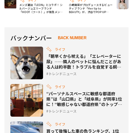
ライフ
ライフ
メンズ雑誌『LEON』とコラボ！ シ
小嶋陽菜がプロデュースするビュー
ルバージュエリーブランド
ティブランド「Her lip to
「HOOT（フート）」が阪急メンズ
BEAUTY」が、渋谷でPOP UP
東京で初の単独ポップアップを開催
SHOPをオープン
バックナンバー
BACK NUMBER
ライフ
「朝早くから吠える」「エレベーターに
尿」……隣人のペットに悩んだことがあ
る人は約半数！トラブルを自覚する飼い
主は1割超に
トレンドニュース
ライフ
“パーソナルスペースに敏感な都道府
県”は「山口県」と「岐阜県」が同率1位
に！“敏感じゃない都道府県”のトップは
どこ？
トレンドニュース
ライフ
買って後悔した車の色ランキング、1位