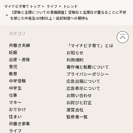
マイナビ子育てトップ
ライフ
トレンド
【受験と生理についての意識調査】受験日と生理日が重なることに不安
を感じた中高生は8割以上！追試制度への期待も
カテゴリ
共働き夫婦
「マイナビ子育て」とは
妊娠
お知らせ
出産・産後
利用規約
育児
著作権と転載について
教育
プライバシーポリシー
中学受験
広告出稿について
中学生
広告表示について
仕事
お問い合わせ
マネー
お詫びと訂正
おでかけ
運営会社
住まい
監修者一覧
共働き家事
ライフ