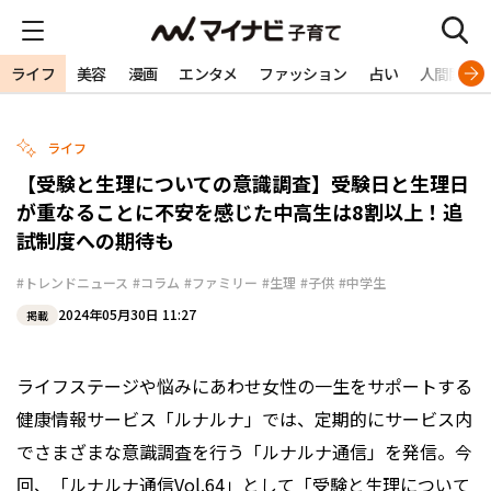
ライフ
美容
漫画
エンタメ
ファッション
占い
人間関係
ライフ
【受験と生理についての意識調査】受験日と生理日
が重なることに不安を感じた中高生は8割以上！追
試制度への期待も
#トレンドニュース
#コラム
#ファミリー
#生理
#子供
#中学生
2024年05月30日 11:27
掲載
ライフステージや悩みにあわせ女性の一生をサポートする
健康情報サービス「ルナルナ」では、定期的にサービス内
でさまざまな意識調査を行う「ルナルナ通信」を発信。今
回、「ルナルナ通信Vol.64」として「受験と生理について