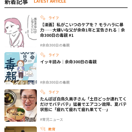
新着記事
LATEST ARTICLE
ライフ
【漫画】私がこいつのケアを？ モラハラに暴
力……大嫌いな父が余命1年と宣告される｜余
命300日の毒親 #1
#余命300日の毒親
ライフ
イッキ読み｜余命300日の毒親
#余命300日の毒親
ライフ
たんぽぽ白鳥久美子さん「土日どっか連れてく
だけでバテバテ」猛暑でエアコン故障、夏バテ
状態に「疲れて疲れて疲れ果てて…」
#育児ニュース
教育