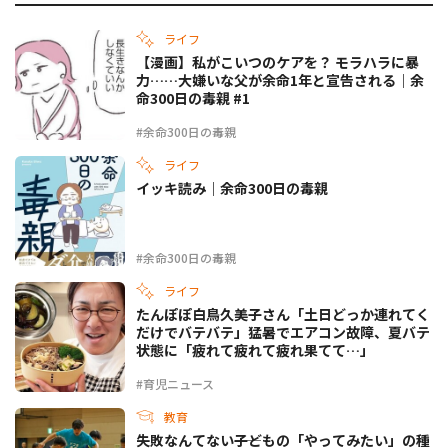
ライフ
【漫画】私がこいつのケアを？ モラハラに暴
力……大嫌いな父が余命1年と宣告される｜余
命300日の毒親 #1
#余命300日の毒親
ライフ
イッキ読み｜余命300日の毒親
#余命300日の毒親
ライフ
たんぽぽ白鳥久美子さん「土日どっか連れてく
だけでバテバテ」猛暑でエアコン故障、夏バテ
状態に「疲れて疲れて疲れ果てて…」
#育児ニュース
教育
失敗なんてない――子どもの「やってみたい」の種