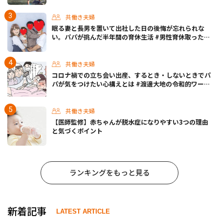
共働き夫婦
眠る妻と長男を置いて出社した日の後悔が忘れられな
い。パパが挑んだ半年間の育休生活 #男性育休取ったら
どうなった？
共働き夫婦
コロナ禍での立ち会い出産、するとき・しないときでパ
パが気をつけたい心構えとは #渡邊大地の令和的ワーパ
パ道 Vol.30
共働き夫婦
【医師監修】赤ちゃんが脱水症になりやすい3つの理由
と気づくポイント
ランキングをもっと見る
新着記事
LATEST ARTICLE