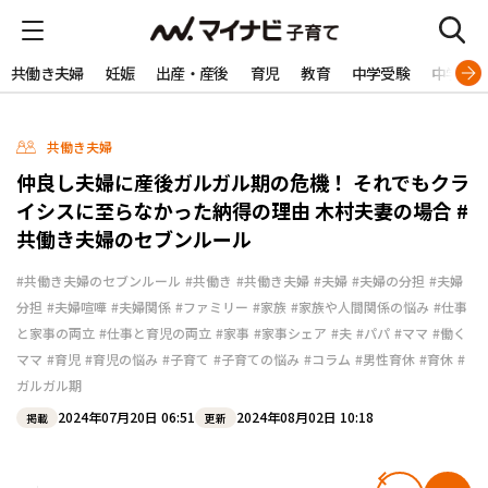
共働き夫婦
妊娠
出産・産後
育児
教育
中学受験
中学生
共働き夫婦
仲良し夫婦に産後ガルガル期の危機！ それでもクラ
イシスに至らなかった納得の理由 木村夫妻の場合 #
共働き夫婦のセブンルール
#共働き夫婦のセブンルール
#共働き
#共働き夫婦
#夫婦
#夫婦の分担
#夫婦
分担
#夫婦喧嘩
#夫婦関係
#ファミリー
#家族
#家族や人間関係の悩み
#仕事
と家事の両立
#仕事と育児の両立
#家事
#家事シェア
#夫
#パパ
#ママ
#働く
ママ
#育児
#育児の悩み
#子育て
#子育ての悩み
#コラム
#男性育休
#育休
#
ガルガル期
2024年07月20日 06:51
2024年08月02日 10:18
掲載
更新