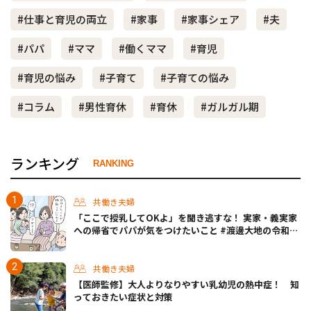
#仕事と育児の両立
#家事
#家事シェア
#夫
#パパ
#ママ
#働くママ
#育児
#育児の悩み
#子育て
#子育ての悩み
#コラム
#男性育休
#育休
#ガルガル期
ランキング
RANKING
共働き夫婦
「ここで授乳してOKよ」を聞き逃すな！ 実家・義実家
への帰省でパパが気をつけたいこと #渡邊大地の令和的
ワーパパ道 Vol.20
共働き夫婦
【医師監修】大人よりなりやすい乳幼児の熱中症！ 知
っておきたい症状と対策