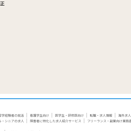
訂正
覧
留学経験者の就活
看護学生向け
医学生・研修医向け
転職・求人情報
海外求人
ル・シニアの求人
障害者に特化した求人紹介サービス
フリーランス・副業向け業務