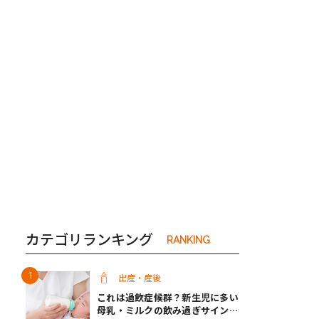
き夫婦
#産休
#育休
カテゴリランキング
RANKING
出産・産後
これは過飲症候群？新生児に多い
母乳・ミルクの飲み過ぎサインと