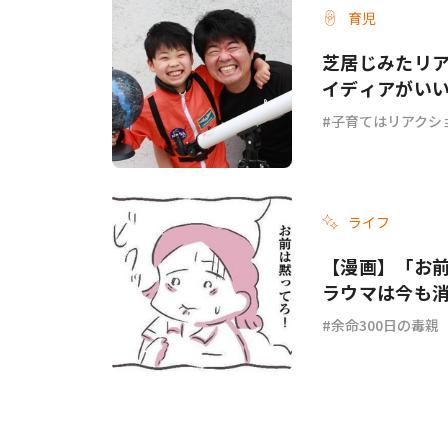
育児
芝居じみたリ
イディアがい
子育てはリアクシ
ライフ
【漫画】「お
ラウマは今も消
余命300日の毒親