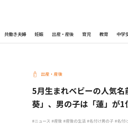
共働き夫婦
妊娠
出産・産後
育児
教育
中学
出産・産後
5月生まれベビーの人気名
葵」、男の子は「蓮」が1
#ニュース
#産後
#産後の生活
#名付け男の子
#名付