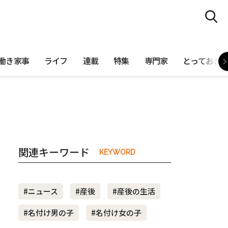
働き家事
ライフ
連載
特集
専門家
とっておき
関連キーワード
KEYWORD
#ニュース
#産後
#産後の生活
#名付け男の子
#名付け女の子