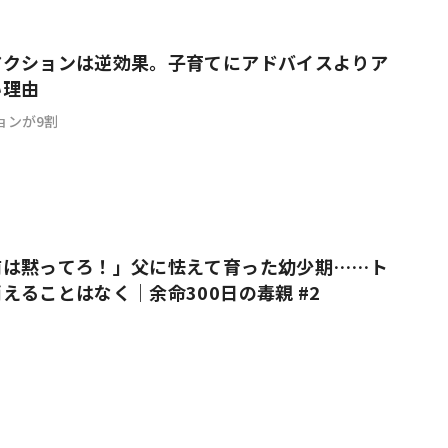
アクションは逆効果。子育てにアドバイスよりア
い理由
ョンが9割
前は黙ってろ！」父に怯えて育った幼少期……ト
えることはなく｜余命300日の毒親 #2