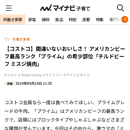
共働き家事
家電
掃除
食品
時短
連載
特集
専門家
共働き家事
【コストコ】間違いないおいしさ！ アメリカンビー
フ最高ランク「プライム」の希少部位「チルドビー
フ ミスジ焼肉」
#コストコ
#marronroy
#ファミリー
#ライフスタイル
2024年09月15日 11:35
掲載
コストコ会員なら一度は食べてみてほしい、プライムグレ
ードの牛肉。「プライム」はアメリカンビーフの最高ラン
クで、店頭にはブロックタイプやしゃぶしゃぶなどさまざ
な種類が並んでいます。今回はその中から、激ウマの「ミ