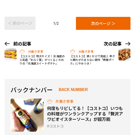
＜ 前のページ
次のページ ＞
1/2
前の記事
次の記事
共働き家事
共働き家事
【コストコ】特大サイズ！ 北海道の
【コストコ】焼くだけで完成♪ 辛さ
人気店「わらく堂」がつくるこだわ
と痺れがたまらない新作「麻辣ポー
りの「北海道スイートポテト」
ク」にやみつき！
バックナンバー
BACK NUMBER
共働き家事
何度もリピしてる！【コストコ】いつも
の料理がワンランクアップする「贅沢ア
ワビオイスターソース」が超万能
コストコ