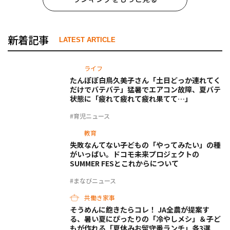
新着記事
LATEST ARTICLE
ライフ
たんぽぽ白鳥久美子さん「土日どっか連れてく
だけでバテバテ」猛暑でエアコン故障、夏バテ
状態に「疲れて疲れて疲れ果てて…」
#育児ニュース
教育
失敗なんてない――子どもの「やってみたい」の種
がいっぱい。ドコモ未来プロジェクトの
SUMMER FESとこれからについて
#まなびニュース
共働き家事
そうめんに飽きたらコレ！ JA全農が提案す
る、暑い夏にぴったりの「冷やしメシ」＆子ど
もが作れる「夏休みお留守番ランチ」各3選