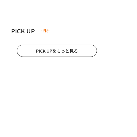
き夫婦
#産休
#育休
PICK UP
-PR-
PICK UPをもっと見る