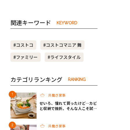
関連キーワード
KEYWORD
#コストコ
#コストコマニア 舞
#ファミリー
#ライフスタイル
カテゴリランキング
RANKING
共働き家事
せいろ、憧れて買ったけど…カビ
と収納で挫折。そんな人こそ試し
たい“続く”蒸し道具「折り畳め
るシリコーン蒸しざる」
共働き家事