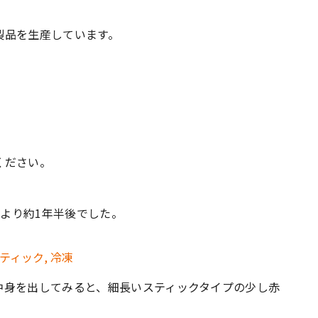
製品を生産しています。
。
ください。
日より約1年半後でした。
中身を出してみると、細長いスティックタイプの少し赤