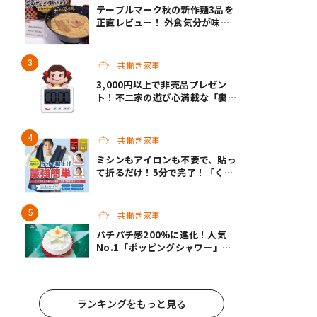
テーブルマーク秋の新作麺3品を
正直レビュー！ 外食気分が味わ
えるクオリティで共働き家庭の救
世主になってくれそう♡
共働き家事
3,000円以上で非売品プレゼン
ト！不二家の遊び心満載な「裏不
二家の日」8/22スタート
共働き家事
ミシンもアイロンも不要で、貼っ
て折るだけ！5分で完了！「くる
りん裾上げシート」が裾上げの常
識を変える
共働き家事
パチパチ感200%に進化！人気
No.1「ポッピングシャワー」チ
ョコプレートの下に、まさかの仕
掛け！サーティワンの限定ケーキ
が最高
ランキングをもっと見る