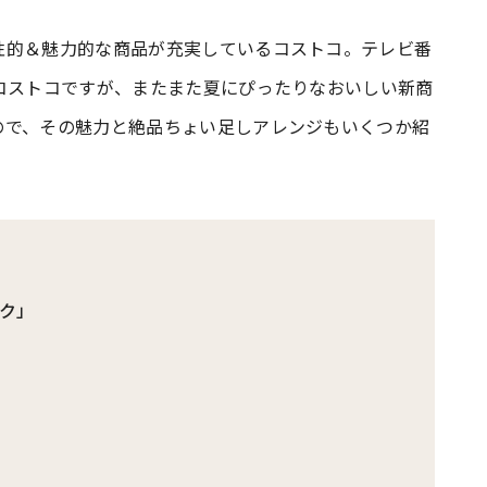
性的＆魅力的な商品が充実しているコストコ。テレビ番
#共働き夫婦のセブンルール
#共働
コストコですが、またまた夏にぴったりなおいしい新商
ので、その魅力と絶品ちょい足しアレンジもいくつか紹
ビーニュース
#マタニティニュース
ク」