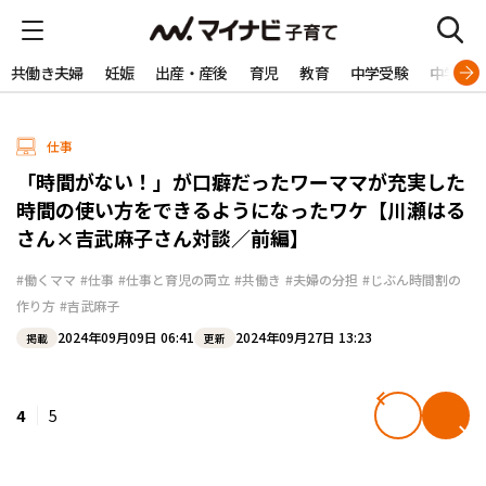
共働き夫婦
妊娠
出産・産後
育児
教育
中学受験
中学生
仕事
「時間がない！」が口癖だったワーママが充実した
時間の使い方をできるようになったワケ【川瀬はる
さん×吉武麻子さん対談／前編】
#働くママ
#仕事
#仕事と育児の両立
#共働き
#夫婦の分担
#じぶん時間割の
作り方
#吉武麻子
2024年09月09日 06:41
2024年09月27日 13:23
掲載
更新
4
5