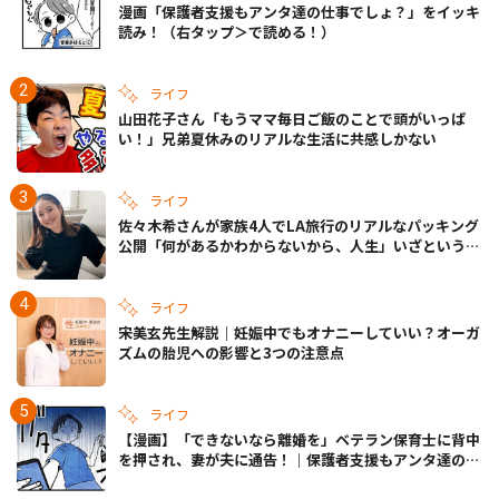
漫画「保護者支援もアンタ達の仕事でしょ？」をイッキ
読み！（右タップ＞で読める！）
ライフ
山田花子さん「もうママ毎日ご飯のことで頭がいっぱ
い！」兄弟夏休みのリアルな生活に共感しかない
ライフ
佐々木希さんが家族4人でLA旅行のリアルなパッキング
公開「何があるかわからないから、人生」いざというと
きの備えも
ライフ
宋美玄先生解説｜妊娠中でもオナニーしていい？オーガ
ズムの胎児への影響と3つの注意点
ライフ
【漫画】「できないなら離婚を」ベテラン保育士に背中
を押され、妻が夫に通告！｜保護者支援もアンタ達の仕
事でしょ？ #65