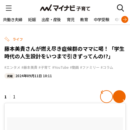
共働き夫婦
妊娠
出産・産後
育児
教育
中学受験
中学生
ライフ
藤本美貴さんが燃え尽き症候群のママに喝！「学生
時代の人生設計をいつまで引きずってんの!?」
#エンタメ
#藤本美貴
#子育て
#YouTube
#動画
#ファミリー
#コラム
2024年09月11日 10:11
掲載
1
1