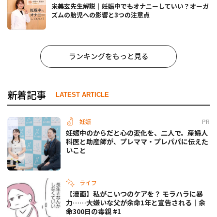
宋美玄先生解説｜妊娠中でもオナニーしていい？オーガ
ズムの胎児への影響と3つの注意点
ランキングをもっと見る
新着記事
LATEST ARTICLE
妊娠
PR
妊娠中のからだと心の変化を、二人で。産婦人
科医と助産師が、プレママ・プレパパに伝えた
いこと
ライフ
【漫画】私がこいつのケアを？ モラハラに暴
力……大嫌いな父が余命1年と宣告される｜余
命300日の毒親 #1