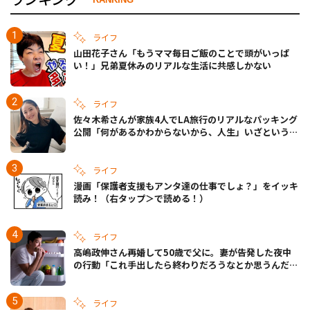
ライフ
山田花子さん「もうママ毎日ご飯のことで頭がいっぱ
い！」兄弟夏休みのリアルな生活に共感しかない
ライフ
佐々木希さんが家族4人でLA旅行のリアルなパッキング
公開「何があるかわからないから、人生」いざというと
きの備えも
ライフ
漫画「保護者支援もアンタ達の仕事でしょ？」をイッキ
読み！（右タップ＞で読める！）
ライフ
高嶋政伸さん再婚して50歳で父に。妻が告発した夜中
の行動「これ手出したら終わりだろうなとか思うんだけ
ども……」
ライフ