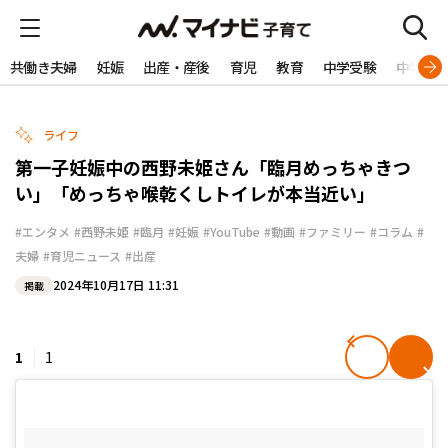
共働き夫婦
妊娠
出産・産後
育児
教育
中学受験
中学生
ライフ
第一子妊娠中の西野未姫さん「臨月めっちゃきつ
い」「めっちゃ喉乾くしトイレが本当近い」
#エンタメ
#西野未姫
#臨月
#妊娠
#YouTube
#動画
#ファミリー
#コラム
#
夫婦
#育児ニュース
#出産
2024年10月17日 11:31
掲載
1
1