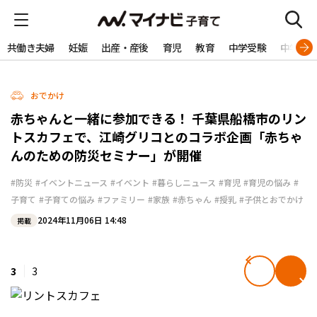
共働き夫婦
妊娠
出産・産後
育児
教育
中学受験
中学生
おでかけ
赤ちゃんと一緒に参加できる！ 千葉県船橋市のリン
トスカフェで、江崎グリコとのコラボ企画「赤ちゃ
んのための防災セミナー」が開催
#防災
#イベントニュース
#イベント
#暮らしニュース
#育児
#育児の悩み
#
子育て
#子育ての悩み
#ファミリー
#家族
#赤ちゃん
#授乳
#子供とおでかけ
2024年11月06日 14:48
掲載
3
3