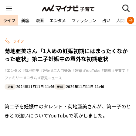
ライフ
美容
漫画
エンタメ
ファッション
占い
人間関係
ライフ
菊地亜美さん「1人めの妊娠初期にはまったくなか
った症状」第二子妊娠中の意外な初期症状
#エンタメ
#菊地亜美
#妊娠
#二人目妊娠
#妊婦
#YouTube
#動画
#子育て
#
ファミリー
#コラム
#育児ニュース
2024年11月11日 11:46
2024年11月11日 11:46
掲載
更新
第二子を妊娠中のタレント・菊地亜美さんが、第一子のと
きとの違いについてYouTubeで明かしました。