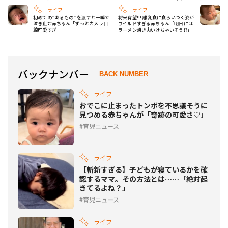
ライフ
ライフ
初めての”あるもの”を渡すと一瞬で
将来有望!!! 離乳食に食らいつく姿が
泣き止む赤ちゃん「ずっとカメラ目
ワイルドすぎる赤ちゃん「明日には
線可愛すぎ」
ラーメン焼き肉いけちゃいそう⁉」
バックナンバー
BACK NUMBER
ライフ
おでこに止まったトンボを不思議そうに
見つめる赤ちゃんが「奇跡の可愛さ♡」
育児ニュース
ライフ
【斬新すぎる】子どもが寝ているかを確
認するママ。その方法とは……「絶対起
きてるよね？」
育児ニュース
ライフ