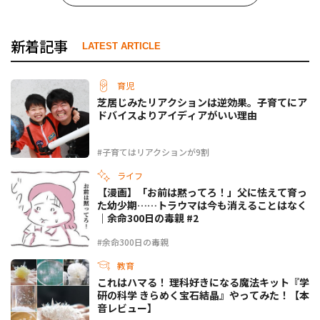
新着記事
LATEST ARTICLE
育児
芝居じみたリアクションは逆効果。子育てにア
ドバイスよりアイディアがいい理由
#子育てはリアクションが9割
ライフ
【漫画】「お前は黙ってろ！」父に怯えて育っ
た幼少期……トラウマは今も消えることはなく
｜余命300日の毒親 #2
#余命300日の毒親
教育
これはハマる！ 理科好きになる魔法キット『学
研の科学 きらめく宝石結晶』やってみた！【本
音レビュー】