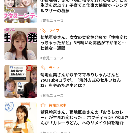
生活を選ぶ？」子育てと仕事の狭間で…シング
ルマザーの葛藤
#育児ニュース
ライフ
菊地亜美さん、次女の突発性発疹で「性格変わ
っちゃったかと」3日続いた高熱が下がると…
壮絶な一週間
#育児ニュース
ライフ
菊地亜美さんが双子ママありしゃんさんと
YouTubeコラボ。「海外方式のセルフねん
ね」をやめた理由とは？
#育児ニュース
共働き家事
鷲見玲奈さん、菊地亜美さんの「おうちカレ
ー」が生まれ変わった！ ホフディラン小宮山さ
んが「カレーうどん」へのリメイク術を紹介
#たべものニュース