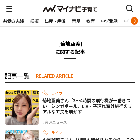
共働き夫婦
妊娠
出産・産後
育児
教育
中学受験
中学生
[菊地亜美]
に関する記事
記事一覧
RELATED ARTICLE
ライフ
菊地亜美さん「3～4時間の飛行機が一番きつ
い」シンガポール、L.A…子連れ海外旅行のリ
アルな工夫を明かす
#育児ニュース
ライフ
小島瑠璃子さん「明日地球が終わるなら、この