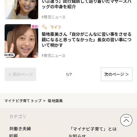
いぶ違う」試行錯誤して辿り着いたマザーズバ
ッグの中身を紹介
#育児ニュース
ライフ
菊地亜美さん「自分がこんなに習い事をさせる
親になると思ってなかった」長女の習い事につ
いて明かす
#育児ニュース
＜ 前のページ
次のページ ＞
1/7
マイナビ子育てトップ
菊地亜美
カテゴリ
共働き夫婦
「マイナビ子育て」とは
妊娠
お知らせ