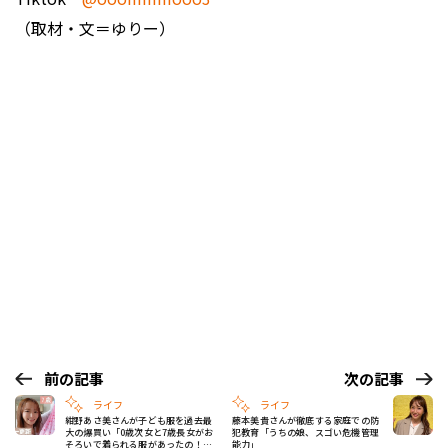
（取材・文＝ゆりー）
前の記事
次の記事
ライフ
ライフ
紺野あさ美さんが子ども服を過去最
藤本美貴さんが徹底する家庭での防
大の爆買い「0歳次女と7歳長女がお
犯教育「うちの娘、スゴい危機管理
そろいで着られる服があったの！」
能力」