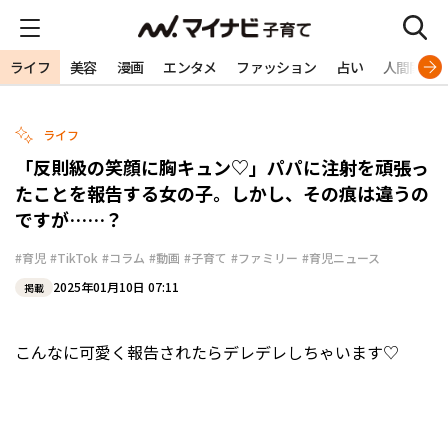
ライフ
美容
漫画
エンタメ
ファッション
占い
人間関係
ライフ
「反則級の笑顔に胸キュン♡」パパに注射を頑張っ
たことを報告する女の子。しかし、その痕は違うの
ですが……？
#育児
#TikTok
#コラム
#動画
#子育て
#ファミリー
#育児ニュース
2025年01月10日 07:11
掲載
こんなに可愛く報告されたらデレデレしちゃいます♡