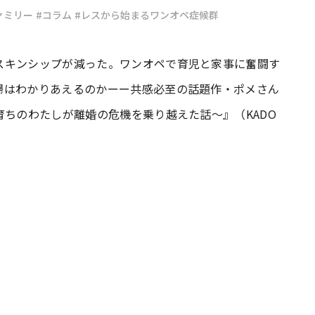
ァミリー
#コラム
#レスから始まるワンオペ症候群
#共働き夫婦のセブンルール
#共働
スキンシップが減った。ワンオペで育児と家事に奮闘す
婦はわかりあえるのかーー共感必至の話題作・ポメさん
ビーニュース
#マタニティニュース
育ちのわたしが離婚の危機を乗り越えた話～』（KADO