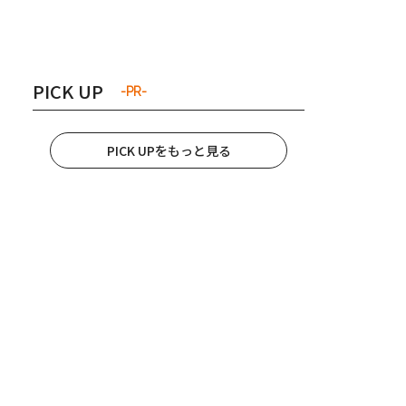
き夫婦
#産休
#育休
PICK UP
-PR-
PICK UPをもっと見る