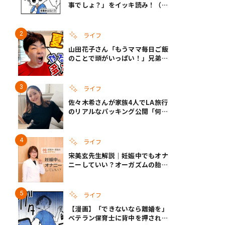
事でしょ？」をイッキ読み！（右
タップ＞で読める！）
ライフ
山田花子さん「もうママ毎日ご飯
のことで頭がいっぱい！」兄弟夏
休みのリアルな生活に共感しかな
い
ライフ
佐々木希さんが家族4人でLA旅行
のリアルなパッキング公開「何が
あるかわからないから、人生」い
ざというときの備えも
ライフ
宋美玄先生解説｜妊娠中でもオナ
ニーしていい？オーガズムの胎児
への影響と3つの注意点
ライフ
【漫画】「できないなら離婚を」
ベテラン保育士に背中を押され、