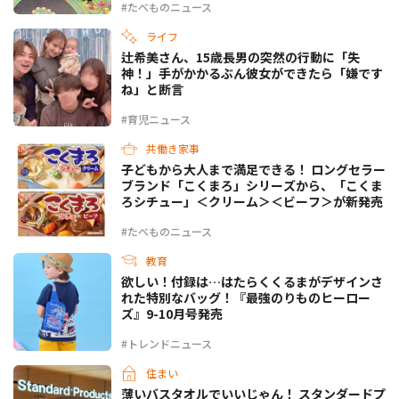
#たべものニュース
ライフ
辻希美さん、15歳長男の突然の行動に「失
神！」手がかかるぶん彼女ができたら「嫌です
ね」と断言
#育児ニュース
共働き家事
子どもから大人まで満足できる！ ロングセラー
ブランド「こくまろ」シリーズから、「こくま
ろシチュー」＜クリーム＞＜ビーフ＞が新発売
#たべものニュース
教育
欲しい！付録は…はたらくくるまがデザインさ
れた特別なバッグ！『最強のりものヒーロー
ズ』9-10月号発売
#トレンドニュース
住まい
薄いバスタオルでいいじゃん！ スタンダードプ