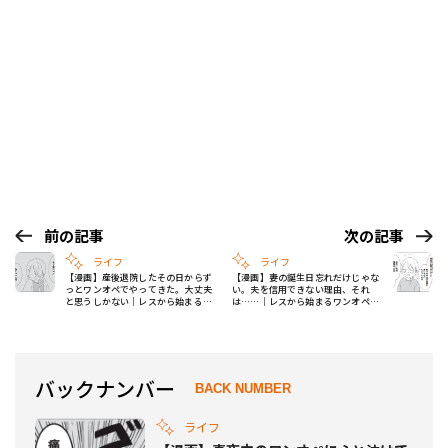
前の記事
次の記事
ライフ
ライフ
【漫画】産後退院したその日からず
【漫画】妻の誕生日忘れだけじゃな
っとワンオペでやってきた。大丈夫
い。夫を信用できない理由、それ
と思うしかない｜レスから始まるワ
は……｜レスから始まるワンオペ症
ンオペ症候群 #18
候群 #20
バックナンバー
BACK NUMBER
ライフ