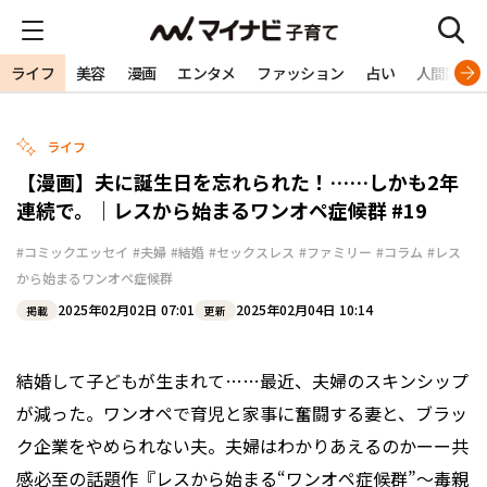
ライフ
美容
漫画
エンタメ
ファッション
占い
人間関係
ライフ
【漫画】夫に誕生日を忘れられた！……しかも2年
連続で。｜レスから始まるワンオペ症候群 #19
#コミックエッセイ
#夫婦
#結婚
#セックスレス
#ファミリー
#コラム
#レス
から始まるワンオペ症候群
2025年02月02日 07:01
2025年02月04日 10:14
掲載
更新
結婚して子どもが生まれて……最近、夫婦のスキンシップ
が減った。ワンオペで育児と家事に奮闘する妻と、ブラッ
ク企業をやめられない夫。夫婦はわかりあえるのかーー共
感必至の話題作『レスから始まる“ワンオペ症候群”～毒親