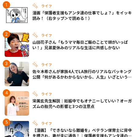
ライフ
漫画「保護者支援もアンタ達の仕事でしょ？」をイッキ
読み！（右タップ＞で読める！）
ライフ
山田花子さん「もうママ毎日ご飯のことで頭がいっぱ
い！」兄弟夏休みのリアルな生活に共感しかない
ライフ
佐々木希さんが家族4人でLA旅行のリアルなパッキング
公開「何があるかわからないから、人生」いざというと
きの備えも
ライフ
宋美玄先生解説｜妊娠中でもオナニーしていい？オーガ
ズムの胎児への影響と3つの注意点
ライフ
【漫画】「できないなら離婚を」ベテラン保育士に背中
を押され、妻が夫に通告！｜保護者支援もアンタ達の仕