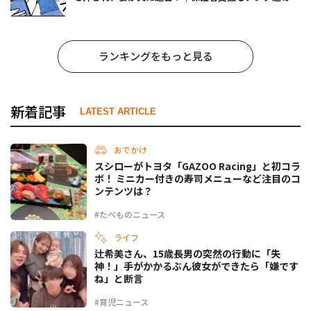
事でしょ？ #65
ランキングをもっと見る
新着記事
LATEST ARTICLE
おでかけ
スシローがトヨタ「GAZOO Racing」と初コラ
ボ！ ミニカー付きの寿司メニューなど注目のコ
ンテンツは？
#たべものニュース
ライフ
辻希美さん、15歳長男の突然の行動に「失
神！」手がかかるぶん彼女ができたら「嫌です
ね」と断言
#育児ニュース