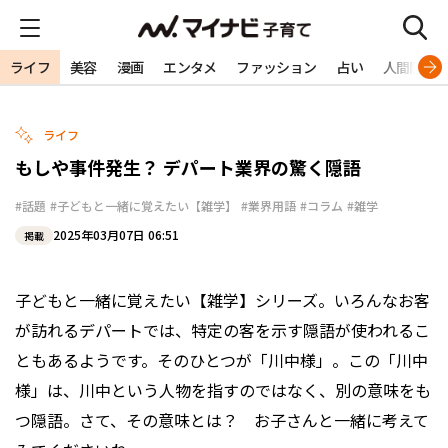
ライフ
美容
漫画
エンタメ
ファッション
占い
人間関係
ライフ
もしや事件発生？ デパート業界の驚く隠語
#話題
#子どもと一緒に覚えたい【雑学】
#業界用語
#コラム
#雑学
2025年03月07日 06:51
掲載
子どもと一緒に覚えたい【雑学】シリーズ。いろんなお客
が訪れるデパートでは、特定の客を示す隠語が使われるこ
ともあるようです。そのひとつが「川中様」。この「川中
様」は、川中という人物を指すのではなく、別の意味をも
つ隠語。さて、その意味とは？ お子さんと一緒に考えて