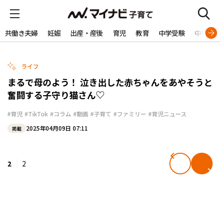
共働き夫婦
妊娠
出産・産後
育児
教育
中学受験
中学生
ライフ
まるで母のよう！ 泣き出した赤ちゃんをあやそうと
奮闘する子守り猫さん♡
#育児
#TikTok
#コラム
#動画
#子育て
#ファミリー
#育児ニュース
2025年04月09日 07:11
掲載
2
2