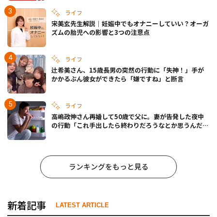
ライフ
宋美玄先生解説｜妊娠中でもオナニーしていい？オーガ
ズムの胎児への影響と3つの注意点
ライフ
辻希美さん、15歳長男の突然の行動に「失神！」手が
かかるぶん彼女ができたら「嫌ですね」と断言
ライフ
高嶋政伸さん再婚して50歳で父に。妻が告発した夜中
の行動「これ手出したら終わりだろうなとか思うんだけ
ども……」
ランキングをもっと見る
新着記事
LATEST ARTICLE