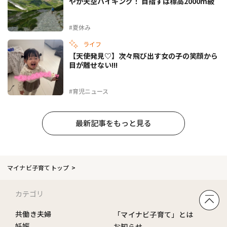
やか天空ハイキング！ 目指すは標高2000m級
#夏休み
ライフ
【天使発見♡】次々飛び出す女の子の笑顔から
目が離せない!!!
#育児ニュース
最新記事をもっと見る
マイナビ子育てトップ
カテゴリ
共働き夫婦
「マイナビ子育て」とは
妊娠
お知らせ