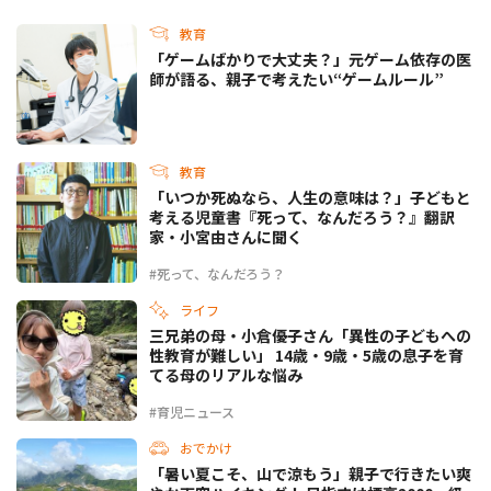
教育
「ゲームばかりで大丈夫？」元ゲーム依存の医
師が語る、親子で考えたい“ゲームルール”
教育
「いつか死ぬなら、人生の意味は？」子どもと
考える児童書『死って、なんだろう？』翻訳
家・小宮由さんに聞く
#死って、なんだろう？
ライフ
三兄弟の母・小倉優子さん「異性の子どもへの
性教育が難しい」 14歳・9歳・5歳の息子を育
てる母のリアルな悩み
#育児ニュース
おでかけ
「暑い夏こそ、山で涼もう」親子で行きたい爽