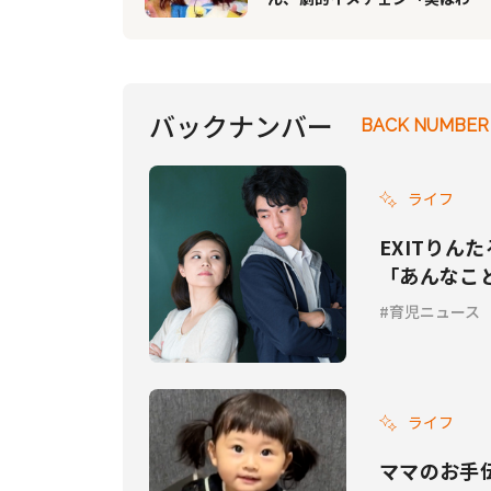
しはこのような髪色になってい
ます。笑」
バックナンバー
BACK NUMBER
ライフ
EXITり
「あんなこ
育児ニュース
ライフ
ママのお手