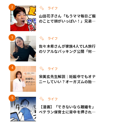
ライフ
山田花子さん「もうママ毎日ご飯
のことで頭がいっぱい！」兄弟夏
休みのリアルな生活に共感しかな
い
ライフ
佐々木希さんが家族4人でLA旅行
のリアルなパッキング公開「何が
あるかわからないから、人生」い
ざというときの備えも
ライフ
宋美玄先生解説｜妊娠中でもオナ
ニーしていい？オーガズムの胎児
への影響と3つの注意点
ライフ
【漫画】「できないなら離婚を」
ベテラン保育士に背中を押され、
妻が夫に通告！｜保護者支援もア
ンタ達の仕事でしょ？ #65