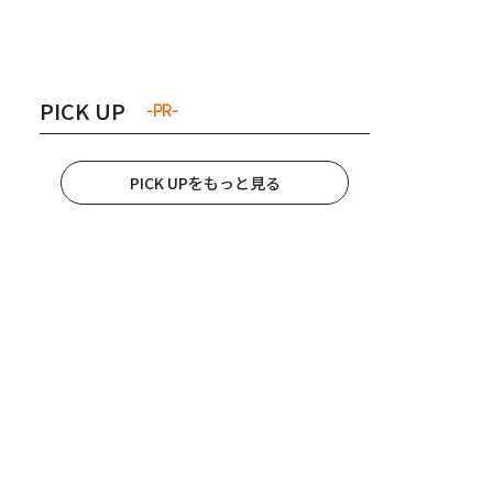
き夫婦
#産休
#育休
PICK UP
-PR-
PICK UPをもっと見る