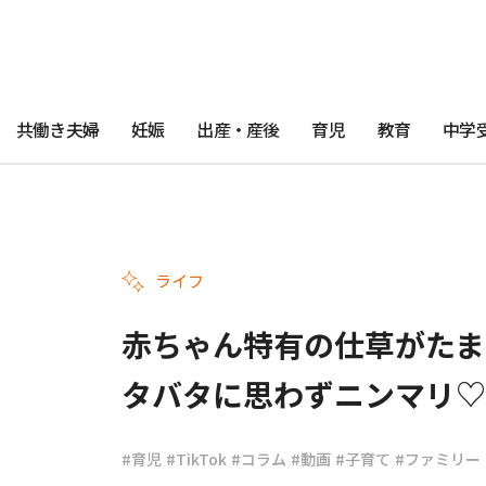
共働き夫婦
妊娠
出産・産後
育児
教育
中学
ライフ
赤ちゃん特有の仕草がたま
タバタに思わずニンマリ♡
#育児
#TikTok
#コラム
#動画
#子育て
#ファミリー