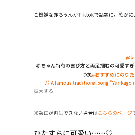
ご機嫌な赤ちゃんがTiktokで話題に。確か
@kr
赤ちゃん特有の喜び方と両足掴むの可愛すぎ
つ笑
#おすすめにのりた
♬ A famous traditional song "Yurikago n
拡大する
※動画が再生できない場合は
こちらのページ
ひたすらに可愛い……♡