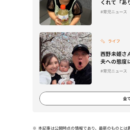
くれて「あ
育児ニュース
ライフ
西野未姫さ
夫への態度
ください」
育児ニュース
全
本記事は公開時点の情報であり、最新のものとは