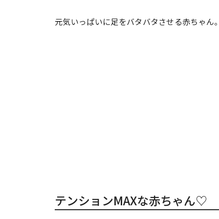
元気いっぱいに足をバタバタさせる赤ちゃん
#ワンオペ育児
#コミックエッセイ
#渡邊大地の令和的ワーパパ道
#ベ
テンションMAXな赤ちゃん♡