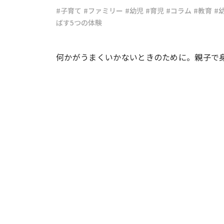
#子育て
#ファミリー
#幼児
#育児
#コラム
#教育
#
ばす5つの体験
#ワンオペ育児
#コミックエッセイ
何かがうまくいかないときのために。親子で
#渡邊大地の令和的ワーパパ道
#ベ