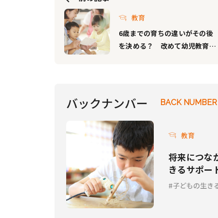
教育
6歳までの育ちの違いがその後
を決める？ 改めて幼児教育が
注目されるワケ（前編）
バックナンバー
BACK NUMBER
教育
将来につな
きるサポー
#2
子どもの生き