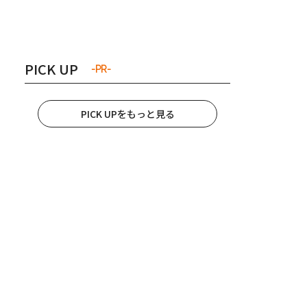
き夫婦
#産休
#育休
PICK UP
-PR-
PICK UPをもっと見る