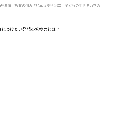
幼児教育
#教育の悩み
#絵本
#汐見 稔幸
#子どもの生きる力をの
#共働き夫婦のセブンルール
#共働
身につけたい発想の転換力とは？
ビーニュース
#マタニティニュース