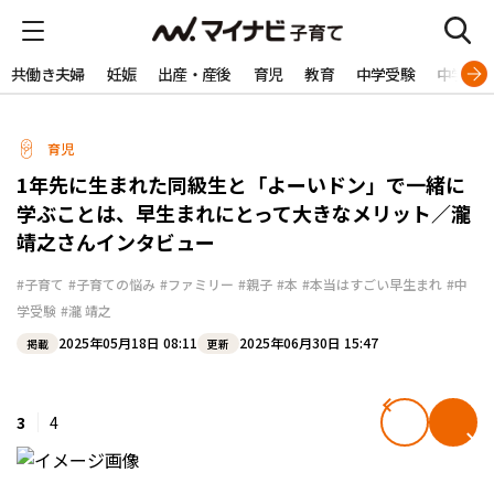
共働き夫婦
妊娠
出産・産後
育児
教育
中学受験
中学生
育児
1年先に生まれた同級生と「よーいドン」で一緒に
学ぶことは、早生まれにとって大きなメリット／瀧
靖之さんインタビュー
#子育て
#子育ての悩み
#ファミリー
#親子
#本
#本当はすごい早生まれ
#中
学受験
#瀧 靖之
2025年05月18日 08:11
2025年06月30日 15:47
掲載
更新
3
4