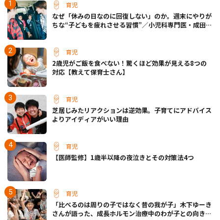
育児
なぜ「休みの日なのに回復しない」のか。週末にやりが
ちな“子どもを疲れさせる習慣”／小児科専門医・成田奈
緒子先生
育児
2歳児がご飯を食べない！驚くほど効果が見える8つの
対応【教えて保育士さん】
育児
芝居じみたリアクションは逆効果。子育てにアドバイス
よりアイディアがいい理由
育児
【医師監修】1歳半以降の夜泣きとその対策法4つ
育児
「比べるのは周りの子ではなく昔の我が子」木下ゆーき
さんが語った、成長ホルモン治療中のわが子との向き合