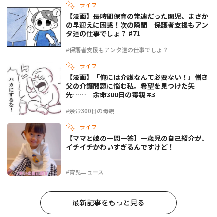
ライフ
【漫画】長時間保育の常連だった園児、まさか
の早迎えに困惑！次の瞬間――｜保護者支援もアン
タ達の仕事でしょ？ #71
#保護者支援もアンタ達の仕事でしょ？
ライフ
【漫画】「俺には介護なんて必要ない！」憎き
父の介護問題に悩む私。希望を見つけた矢
先……｜余命300日の毒親 #3
#余命300日の毒親
ライフ
【ママと娘の一問一答】一歳児の自己紹介が、
イチイチかわいすぎるんですけど！
#育児ニュース
最新記事をもっと見る