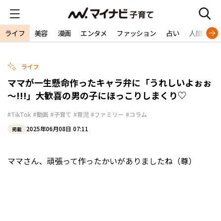
ライフ
美容
漫画
エンタメ
ファッション
占い
人間関係
ライフ
ママが一生懸命作ったキャラ弁に「うれしいよぉぉ
～!!!」大歓喜の男の子にほっこりしまくり♡
#TikTok
#動画
#子育て
#育児
#ファミリー
#コラム
2025年06月08日 07:11
掲載
ママさん、頑張って作ったかいがありましたね（尊）