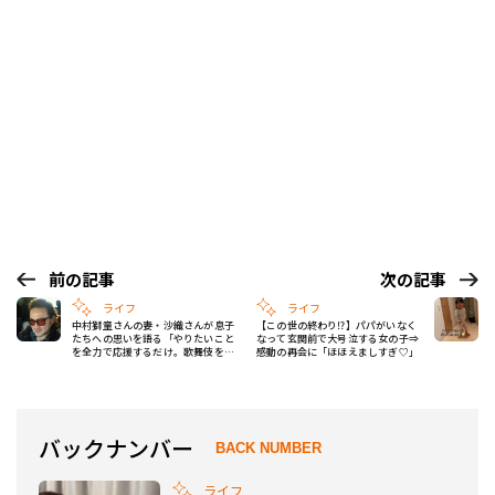
前の記事
次の記事
ライフ
ライフ
中村獅童さんの妻・沙織さんが息子
【この世の終わり⁉】パパがいなく
たちへの思いを語る「やりたいこと
なって玄関前で大号泣する女の子⇒
を全力で応援するだけ。歌舞伎を辞
感動の再会に「ほほえましすぎ♡」
めたいなら辞めてもいい」
バックナンバー
BACK NUMBER
ライフ