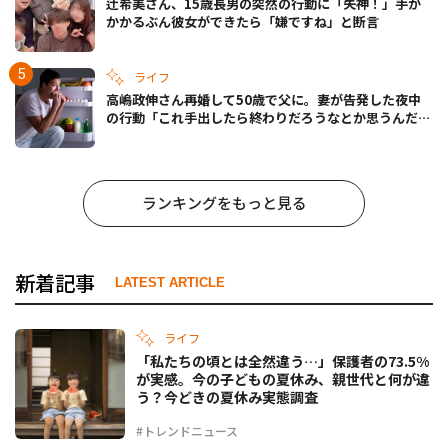
辻希美さん、15歳長男の突然の行動に「失神！」手が
かかるぶん彼女ができたら「嫌ですね」と断言
ライフ
高嶋政伸さん再婚して50歳で父に。妻が告発した夜中
の行動「これ手出したら終わりだろうなとか思うんだけ
ども……」
ランキングをもっと見る
新着記事
LATEST ARTICLE
ライフ
「私たちの頃とは全然違う…」保護者の73.5%
が実感。今の子どもの夏休み、親世代と何が違
う？今どきの夏休み実態調査
#トレンドニュース