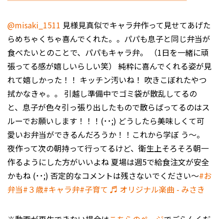
@misaki_1511
見様見真似でキャラ弁作って見せてあげた
らめちゃくちゃ喜んでくれた。。パパも息子と同じ弁当が
食べたいとのことで、パパもキャラ弁。 （1日を一緒に頑
張ってる感が嬉しいらしい笑） 純粋に喜んでくれる姿が見
れて嬉しかった！！ キッチン汚いね！ 吹きこぼれたやつ
拭かなきゃ。。 引越し準備中でゴミ袋が散乱してるの
と、息子が色々引っ張り出したもので散らばってるのはス
ルーでお願いします！！！(･･;) どうしたら美味しくて可
愛いお弁当ができるんだろうか！！これから学ぼ う〜。
夜作って次の朝持って行ってるけど、衛生上そろそろ朝一
作るようにした方がいいよね 夏場は週5で給食注文が安全
かもね (･･;) 否定的なコメントは残さないでください〜
#お
弁当
#３歳
#キャラ弁
#子育て
♬ オリジナル楽曲 - みさき