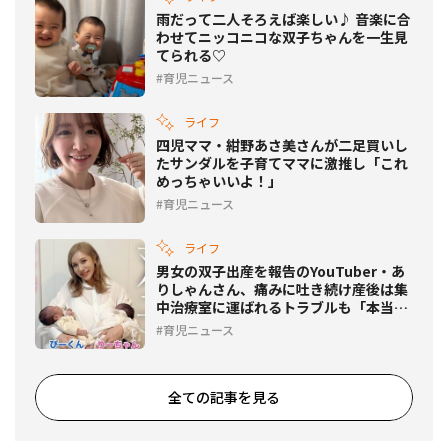
雨だって二人そろえば楽しい♪ 音楽に合
わせてニッコニコな双子ちゃんを一生見
てられる♡
育児ニュース
ライフ
四児ママ・紺野あさ美さんが二足買いし
たサンダルを子育てママに激推し「これ
めっちゃいいよ！」
育児ニュース
ライフ
男女の双子出産を報告のYouTuber・あ
りしゃんさん、痛みに吐き続け産後は集
中治療室に運ばれるトラブルも「本当に
命がけ」
育児ニュース
全ての記事を見る