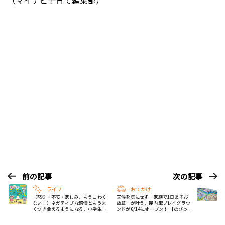
（マイナビ子育て編集部）
前の記事
次の記事
ライフ
おでかけ
【怒り・不安・悲しみ、もうこわく
天候を気にせず「家族で1日あそび
ない！】ネガティブな感情ともうま
放題」が叶う、屋内型プレイグラウ
くつき合えるようになる、小学生の
ンドが6/14にオープン！ 【のびっこ
ためのこころの本が発売
ジャンボ 和泉府中店】