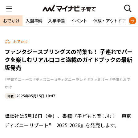
おでかけ
入園準備
入学準備
イベント
体験・アウトドア
旅
おでかけ
ファンタジースプリングスの特集も！ 子連れでパー
クを楽しむリアル口コミ満載のガイドブックの最新
版発売
#子育てニュース
#ディズニー
#ディズニーランド
#ファミリー
#子供とおで
かけ
2025年05月15日 10:47
掲載
講談社は5月16日（金）、書籍『子どもと楽しむ！ 東京
ディズニーリゾート® 2025-2026』を発売します。