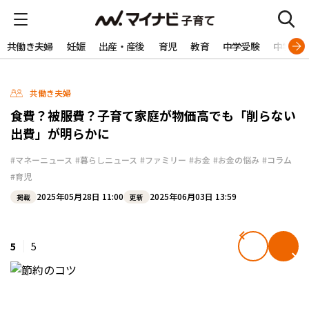
共働き夫婦
妊娠
出産・産後
育児
教育
中学受験
中学生
共働き夫婦
食費？被服費？子育て家庭が物価高でも「削らない
出費」が明らかに
#マネーニュース
#暮らしニュース
#ファミリー
#お金
#お金の悩み
#コラム
#育児
2025年05月28日 11:00
2025年06月03日 13:59
掲載
更新
5
5