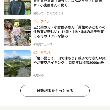
考える児童書『死って、なんだろう？』翻訳
家・小宮由さんに聞く
#死って、なんだろう？
ライフ
三兄弟の母・小倉優子さん「異性の子どもへの
性教育が難しい」 14歳・9歳・5歳の息子を育
てる母のリアルな悩み
#育児ニュース
おでかけ
「暑い夏こそ、山で涼もう」親子で行きたい爽
やか天空ハイキング！ 目指すは標高2000m級
#夏休み
最新記事をもっと見る