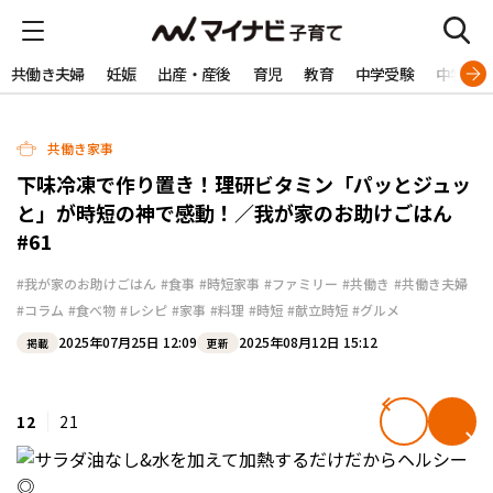
共働き夫婦
妊娠
出産・産後
育児
教育
中学受験
中学生
共働き家事
下味冷凍で作り置き！理研ビタミン「パッとジュッ
と」が時短の神で感動！／我が家のお助けごはん
#61
#我が家のお助けごはん
#食事
#時短家事
#ファミリー
#共働き
#共働き夫婦
#コラム
#食べ物
#レシピ
#家事
#料理
#時短
#献立時短
#グルメ
2025年07月25日 12:09
2025年08月12日 15:12
掲載
更新
12
21