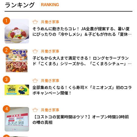
ランキング
RANKING
共働き家事
そうめんに飽きたらコレ！ JA全農が提案する、暑い夏
にぴったりの「冷やしメシ」＆子どもが作れる「夏休み
お留守番ランチ」各3選
共働き家事
子どもから大人まで満足できる！ ロングセラーブラン
ド「こくまろ」シリーズから、「こくまろシチュー」＜
クリーム＞＜ビーフ＞が新発売
共働き家事
全部集めたくなる！くら寿司×「ミニオンズ」初のコラ
ボキャンペーン開催！
共働き家事
【コストコの営業時間はウソ？】オープン時間10時前
の噂の真相