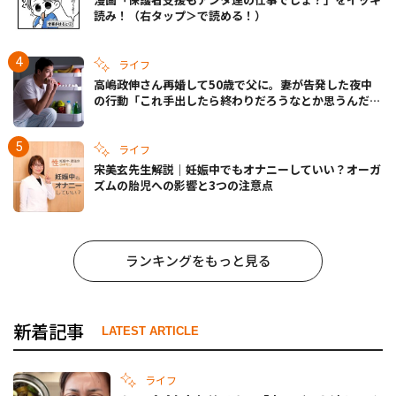
読み！（右タップ＞で読める！）
ライフ
高嶋政伸さん再婚して50歳で父に。妻が告発した夜中
の行動「これ手出したら終わりだろうなとか思うんだけ
ども……」
ライフ
宋美玄先生解説｜妊娠中でもオナニーしていい？オーガ
ズムの胎児への影響と3つの注意点
ランキングをもっと見る
新着記事
LATEST ARTICLE
ライフ