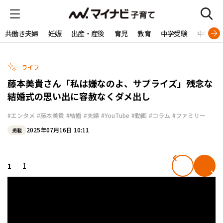
共働き夫婦
妊娠
出産・産後
育児
教育
中学受験
中学生
ライフ
藤本美貴さん「私は嫌なのよ、サプライズ」残念な
結婚式の思い出に容赦なくダメ出し
#エンタメ
#藤本美貴
#結婚
#夫婦
#YouTube
#動画
#コラム
#ファミリー
2025年07月16日 10:11
掲載
1
1