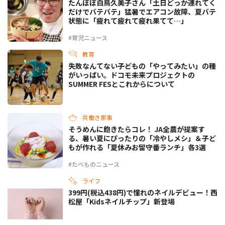
たんぽぽ白鳥久美子さん「土日どっか連れてく
だけでバテバテ」猛暑でエアコン故障、夏バテ
状態に「疲れて疲れて疲れ果てて…」
#育児ニュース
教育
失敗なんてない――子どもの「やってみたい」の種
がいっぱい。ドコモ未来プロジェクトの
SUMMER FESとこれからについて
共働き家事
そうめんに飽きたらコレ！ JA全農が提案す
る、暑い夏にぴったりの「冷やしメシ」＆子ど
もが作れる「夏休みお留守番ランチ」各3選
#たべものニュース
ライフ
399円(税込438円)で憧れのネイルデビュー！西
松屋「Kidsネイルチップ」新登場