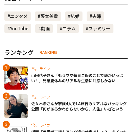
#エンタメ
#藤本美貴
#結婚
#夫婦
#YouTube
#動画
#コラム
#ファミリー
ランキング
RANKING
ライフ
山田花子さん「もうママ毎日ご飯のことで頭がいっぱ
い！」兄弟夏休みのリアルな生活に共感しかない
ライフ
佐々木希さんが家族4人でLA旅行のリアルなパッキング
公開「何があるかわからないから、人生」いざというと
きの備えも
ライフ
漫画「保護者支援もアンタ達の仕事でしょ？」をイッキ