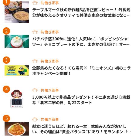
共働き家事
テーブルマーク秋の新作麺3品を正直レビュー！ 外食気
分が味わえるクオリティで共働き家庭の救世主になって
くれそう♡
共働き家事
パチパチ感200%に進化！人気No.1「ポッピングシャ
ワー」チョコプレートの下に、まさかの仕掛け！サーテ
ィワンの限定ケーキが最高
共働き家事
全部集めたくなる！くら寿司×「ミニオンズ」初のコラ
ボキャンペーン開催！
共働き家事
3,000円以上で非売品プレゼント！不二家の遊び心満載
な「裏不二家の日」8/22スタート
共働き家事
献立に迷う日ほど、頼れる一本！家族みんながおいし
い、その理由は“黄金バランス”にあり！モランボン『生