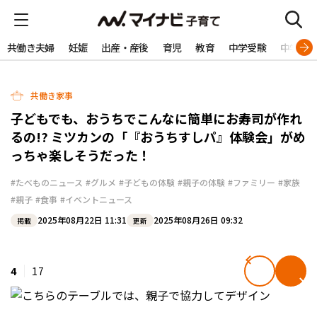
共働き夫婦
妊娠
出産・産後
育児
教育
中学受験
中学生
共働き家事
子どもでも、おうちでこんなに簡単にお寿司が作れ
るの!? ミツカンの「『おうちすしパ』体験会」がめ
っちゃ楽しそうだった！
#たべものニュース
#グルメ
#子どもの体験
#親子の体験
#ファミリー
#家族
#親子
#食事
#イベントニュース
2025年08月22日 11:31
2025年08月26日 09:32
掲載
更新
4
17