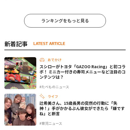
姜焼のたれ』がリニューアル
ランキングをもっと見る
新着記事
LATEST ARTICLE
おでかけ
スシローがトヨタ「GAZOO Racing」と初コラ
ボ！ ミニカー付きの寿司メニューなど注目のコ
ンテンツは？
#たべものニュース
ライフ
辻希美さん、15歳長男の突然の行動に「失
神！」手がかかるぶん彼女ができたら「嫌です
ね」と断言
#育児ニュース