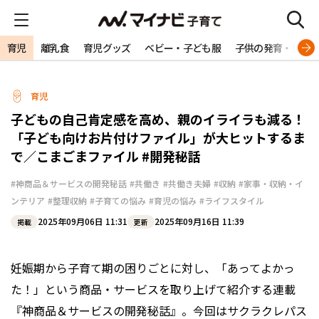
育児
離乳食
育児グッズ
ベビー・子ども服
子供の発育・発達
育児
子どもの自己肯定感を高め、親のイライラも減る！
「子ども向けお片付けファイル」が大ヒットするま
で／こまごまファイル #開発秘話
#神商品＆サービスの開発秘話
#共働き
#共働き夫婦
#収納
#家事・収納・イ
ンテリア
#整理収納
#子育ての悩み
#育児の悩み
#ライフスタイル
2025年09月06日 11:31
2025年09月16日 11:39
掲載
更新
妊娠期から子育て期の困りごとに対し、「あってよかっ
た！」という商品・サービスを取り上げて紹介する連載
『神商品＆サービスの開発秘話』。今回はサクラクレパス