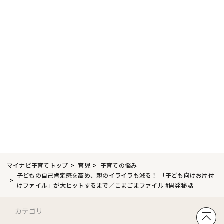
マイナビ子育てトップ
育児
子育ての悩み
子どもの自己肯定感を高め、親のイライラも減る！ 「子ども向けお片付
けファイル」が大ヒットするまで／こまごまファイル #開発秘話
カテゴリ