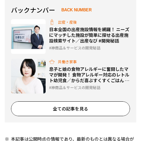
バックナンバー
BACK NUMBER
出産・産後
日本全国の出産施設情報を網羅！ ニーズ
にマッチした施設が簡単に探せる出産施
設検索サイト／出産なび #開発秘話
神商品＆サービスの開発秘話
共働き家事
息子と娘の食物アレルギーに奮闘したマ
マが開発！ 食物アレルギー対応のレトル
ト幼児食／からだ喜ぶすくすくごはん #
開発秘話
神商品＆サービスの開発秘話
全ての記事を見る
本記事は公開時点の情報であり、最新のものとは異なる場合が