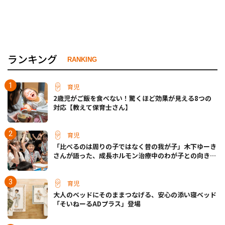
ランキング
RANKING
育児
2歳児がご飯を食べない！驚くほど効果が見える8つの
対応【教えて保育士さん】
育児
「比べるのは周りの子ではなく昔の我が子」木下ゆーき
さんが語った、成長ホルモン治療中のわが子との向き合
い方
育児
大人のベッドにそのままつなげる、安心の添い寝ベッド
「そいねーるADプラス」登場