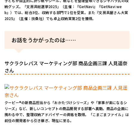
子どもが自主的に折り紙やシール、紙などを整理整頓できるジャバラ式の収
納グッズ。「文房具総選挙2025」（主催：『GetNavi』『GetNavi we
b』）では、総合3位、収納する部門で1位を受賞。また『文房具屋さん大賞
2025』（主催：扶桑社）でも卓上収納賞第2位を獲得。
お話をうかがったのは……
サクラクレパス マーケティング部 商品企画三課 人見遥奈
さん
クーピー®︎の新商品担当から「おかたづけシリーズ」や「家事が楽になるシ
リーズ」など、新しいコンセプトの商品開発する部署へ異動。商品の企画に
携わる中で、整理収納アドバイザーの資格を取得。「こまごまファイル」は
前任の開発者から引き継ぎ、現在に至る。