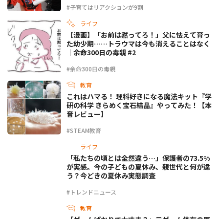
#子育てはリアクションが9割
ライフ
【漫画】「お前は黙ってろ！」父に怯えて育っ
た幼少期……トラウマは今も消えることはなく
｜余命300日の毒親 #2
#余命300日の毒親
教育
これはハマる！ 理科好きになる魔法キット『学
研の科学 きらめく宝石結晶』やってみた！【本
音レビュー】
#STEAM教育
ライフ
「私たちの頃とは全然違う…」保護者の73.5%
が実感。今の子どもの夏休み、親世代と何が違
う？今どきの夏休み実態調査
#トレンドニュース
教育