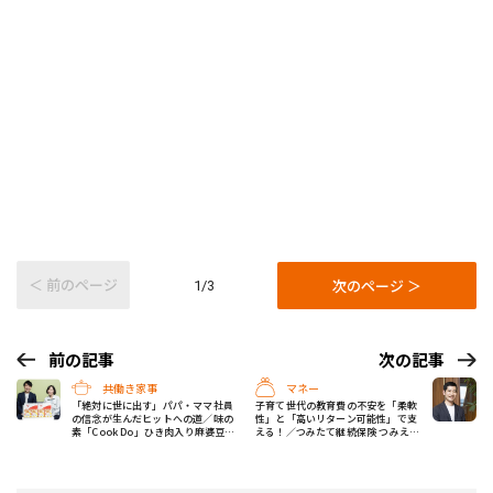
＜ 前のページ
次のページ ＞
1/3
前の記事
次の記事
共働き家事
マネー
「絶対に世に出す」パパ・ママ社員
子育て世代の教育費の不安を「柔軟
の信念が生んだヒットへの道／味の
性」と「高いリターン可能性」で支
素「Cook Do」ひき肉入り麻婆豆腐
える！／つみたて継続保険 つみえー
用こどもの甘口 #開発秘話
る #開発秘話