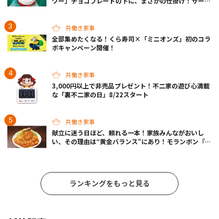
ワー」チョコプレートの下に、まさかの仕掛け！サーテ
ィワンの限定ケーキが最高
共働き家事
全部集めたくなる！くら寿司×「ミニオンズ」初のコラ
ボキャンペーン開催！
共働き家事
3,000円以上で非売品プレゼント！不二家の遊び心満載
な「裏不二家の日」8/22スタート
共働き家事
献立に迷う日ほど、頼れる一本！家族みんながおいし
い、その理由は“黄金バランス”にあり！モランボン『生
姜焼のたれ』がリニューアル
ランキングをもっと見る