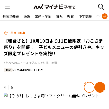
共働き夫婦
妊娠
出産・産後
育児
教育
中学受験
中学生
共働き家事
【和食さと】10月10日より11日間限定「おこさま
祭り」を開催！ 子どもメニューの値引きや、キッ
ズ限定プレゼントを実施!!
#たべものニュース
#グルメ
#お得・割引
2025年10月09日 11:25
掲載
4
5