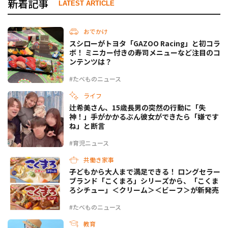
新着記事
LATEST ARTICLE
おでかけ
スシローがトヨタ「GAZOO Racing」と初コラ
ボ！ ミニカー付きの寿司メニューなど注目のコ
ンテンツは？
#たべものニュース
ライフ
辻希美さん、15歳長男の突然の行動に「失
神！」手がかかるぶん彼女ができたら「嫌です
ね」と断言
#育児ニュース
共働き家事
子どもから大人まで満足できる！ ロングセラー
ブランド「こくまろ」シリーズから、「こくま
ろシチュー」＜クリーム＞＜ビーフ＞が新発売
#たべものニュース
教育