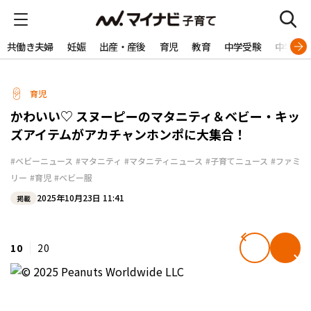
共働き夫婦
妊娠
出産・産後
育児
教育
中学受験
中学生
育児
かわいい♡ スヌーピーのマタニティ＆ベビー・キッ
ズアイテムがアカチャンホンポに大集合！
#ベビーニュース
#マタニティ
#マタニティニュース
#子育てニュース
#ファミ
リー
#育児
#ベビー服
2025年10月23日 11:41
掲載
10
20