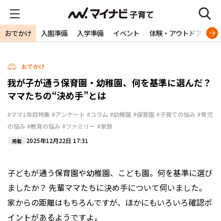
おでかけ
入園準備
入学準備
イベント
体験・アウトドア
旅
おでかけ
我が子が通う保育園・幼稚園、何を基準に選んだ？
ママたちの“決め手”とは
#ママ1年目特集
#アンケート
#コラム
#幼稚園
#保育園
#子育ての悩み
#育児
の悩み
#教育の悩み
#ファミリー
#家族
2025年12月22日 17:31
掲載
子どもが通う保育園や幼稚園、こども園。何を基準に選び
ましたか？ 先輩ママたちに決め手について伺いました。
家からの距離はもちろんですが、ほかにもいろいろ確認ポ
イントがあるようですよ。