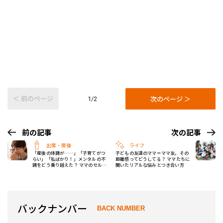
＜ 前のページ
次のページ ＞
1/2
前の記事
次の記事
出産・産後
ライフ
「産後の体調が……」「子育てがつ
子どもの友達のママ＝ママ友。その
らい」「私ばかり！」メンタルの不
距離感ってどうしてる？ ママたちに
調をどう乗り越えた？ ママのセルフ
聞いたリアルな悩みとつき合い方
ケア術
バックナンバー
BACK NUMBER