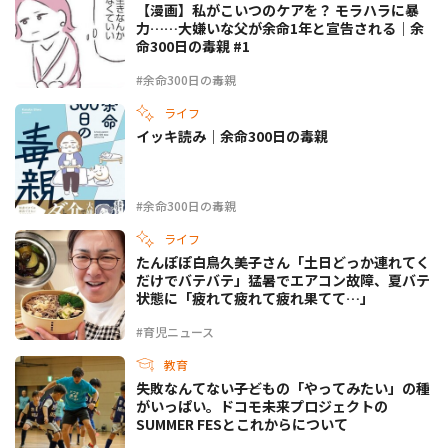
【漫画】私がこいつのケアを？ モラハラに暴
力……大嫌いな父が余命1年と宣告される｜余
命300日の毒親 #1
#余命300日の毒親
ライフ
イッキ読み｜余命300日の毒親
#余命300日の毒親
ライフ
たんぽぽ白鳥久美子さん「土日どっか連れてく
だけでバテバテ」猛暑でエアコン故障、夏バテ
状態に「疲れて疲れて疲れ果てて…」
#育児ニュース
教育
失敗なんてない――子どもの「やってみたい」の種
がいっぱい。ドコモ未来プロジェクトの
SUMMER FESとこれからについて