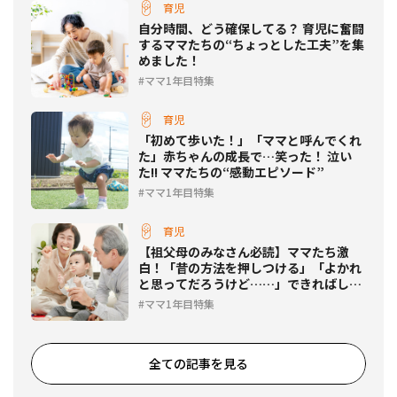
育児
自分時間、どう確保してる？ 育児に奮闘
するママたちの“ちょっとした工夫”を集
めました！
ママ1年目特集
育児
「初めて歩いた！」「ママと呼んでくれ
た」赤ちゃんの成長で…笑った！ 泣い
た!! ママたちの“感動エピソード”
ママ1年目特集
育児
【祖父母のみなさん必読】ママたち激
白！「昔の方法を押しつける」「よかれ
と思ってだろうけど……」できればしな
いでほしいこと
ママ1年目特集
全ての記事を見る