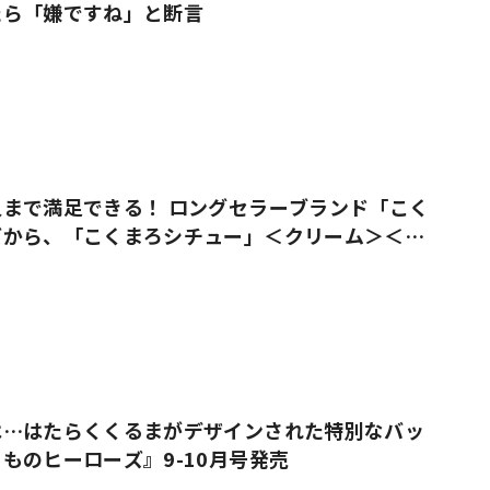
たら「嫌ですね」と断言
まで満足できる！ ロングセラーブランド「こく
ズから、「こくまろシチュー」＜クリーム＞＜ビ
売
は…はたらくくるまがデザインされた特別なバッ
ものヒーローズ』9-10月号発売