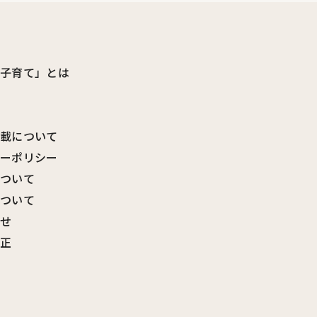
ビ子育て」とは
転載について
シーポリシー
について
について
わせ
訂正
覧