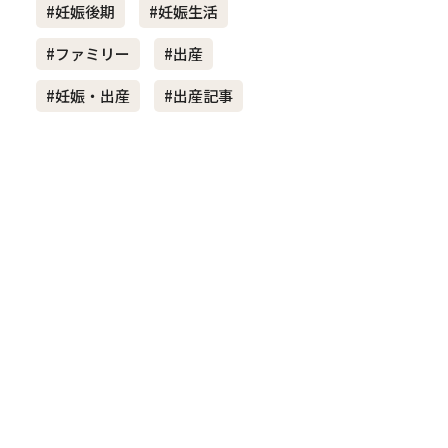
#妊娠後期
#妊娠生活
#ファミリー
#出産
き夫婦
#産休
#育休
#妊娠・出産
#出産記事