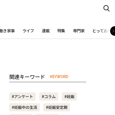
働き家事
ライフ
連載
特集
専門家
とっておき
関連キーワード
KEYWORD
#アンケート
#コラム
#妊娠
#妊娠中の生活
#妊娠安定期