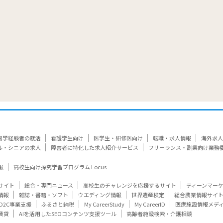
留学経験者の就活
看護学生向け
医学生・研修医向け
転職・求人情報
海外求人
ル・シニアの求人
障害者に特化した求人紹介サービス
フリーランス・副業向け業務
報
高校生向け探究学習プログラム Locus
サイト
総合・専門ニュース
高校生のチャレンジを応援するサイト
ティーンマー
情報
雑誌・書籍・ソフト
ウエディング情報
世界遺産検定
総合農業情報サイ
D2C事業支援
ふるさと納税
My CareerStudy
My CareerID
医療施設情報メデ
賃貸
AIを活用したSEOコンテンツ支援ツール
高齢者施設検索・介護相談