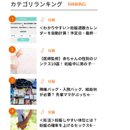
カテゴリランキング
RANKING
妊娠
＜わかりやすい＞妊娠週数カレン
ダーを自動計算！予定日・最終生
理・セックス日から週数がわかる
【医師監修】
妊娠
【医師監修】赤ちゃんの性別のジ
ンクス10選！ 妊娠中に男の子・
女の子を知る方法＜お腹、年齢、
つわり、胎動など＞
妊娠
陣痛バッグ・入院バッグ、結局何
が必要？ 先輩ママがぶっちゃけ
る「あってよかった」「使わなか
った」もの
妊娠
＜妊活＞妊娠しやすい体位とは？
妊娠の確率を上げるセックス6つ