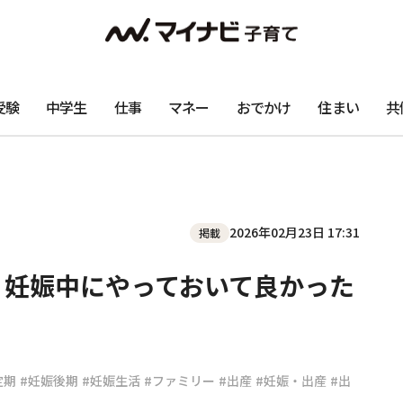
受験
中学生
仕事
マネー
おでかけ
住まい
共
2026年02月23日 17:31
掲載
 妊娠中にやっておいて良かった
定期
#妊娠後期
#妊娠生活
#ファミリー
#出産
#妊娠・出産
#出