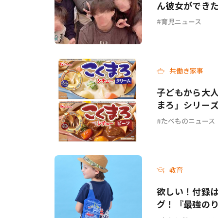
ん彼女ができ
育児ニュース
共働き家事
子どもから大人
まろ」シリー
ーフ＞が新発
たべものニュース
教育
欲しい！付録
グ！『最強のり