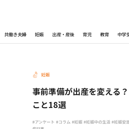
共働き夫婦
妊娠
出産・産後
育児
教育
中学
妊娠
事前準備が出産を変える？
こと18選
#アンケート
#コラム
#妊娠
#妊娠中の生活
#妊娠安
産記事