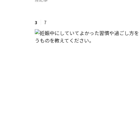
#ワンオペ育児
#コミックエッセイ
3
7
#渡邊大地の令和的ワーパパ道
#ベ