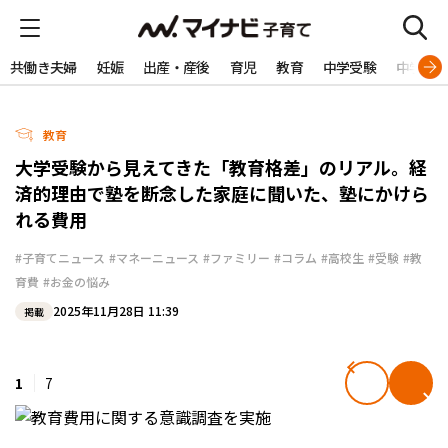
共働き夫婦
妊娠
出産・産後
育児
教育
中学受験
中学生
教育
大学受験から見えてきた「教育格差」のリアル。経
済的理由で塾を断念した家庭に聞いた、塾にかけら
れる費用
#子育てニュース
#マネーニュース
#ファミリー
#コラム
#高校生
#受験
#教
育費
#お金の悩み
2025年11月28日 11:39
掲載
1
7