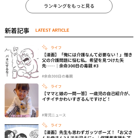
ランキングをもっと見る
新着記事
LATEST ARTICLE
ライフ
【漫画】「俺には介護なんて必要ない！」憎き
父の介護問題に悩む私。希望を見つけた矢
先……｜余命300日の毒親 #3
#余命300日の毒親
ライフ
【ママと娘の一問一答】一歳児の自己紹介が、
イチイチかわいすぎるんですけど！
#育児ニュース
ライフ
【漫画】先生も思わずガッツポーズ！「お父さ
んお母さん2人でお迎えに」｜保護者支援もア