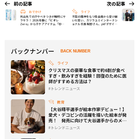
前の記事
次の記事
おでかけ
ライフ
外出先での汗やベタつきが瞬時にサ
不屈の精神をもつ桂由美から受け継
ラサラ！ 2026年春に「ビオレ
いだ思い、カツラユミインターナシ
Zero」から汗ケアアイテム「秒さ
ョナル社長 鞍野さん、ykFデザイナ
らミスト」が発売
ー飯野さんインタビュー
バックナンバー
BACK NUMBER
ライフ
クリスマスの豪華な食事で約6割が食べ
すぎ・飲みすぎを経験！回復のために医
師がすすめる方法は？
トレンドニュース
教育
【大谷翔平選手が絵本作家デビュー！】
愛犬・デコピンの活躍を描いた絵本が発
売！ 発売に向けて大谷選手からのメッ
セージも！
トレンドニュース