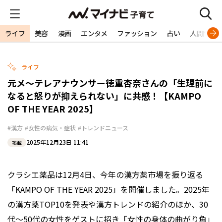
ライフ
美容
漫画
エンタメ
ファッション
占い
人間関係
ライフ
元メ〜テレアナウンサー徳重杏奈さんの「生理前に
なると怒りが抑えられない」に共感！【KAMPO
OF THE YEAR 2025】
#漢方
#女性の病気・症状
#トレンドニュース
2025年12月23日 11:41
掲載
クラシエ薬品は12月4日、今年の漢方薬市場を振り返る
「KAMPO OF THE YEAR 2025」を開催しました。2025年
の漢方薬TOP10を発表や漢方トレンドの紹介のほか、30
代～50代の女性をゲストに招き「女性の身体の曲がり角」