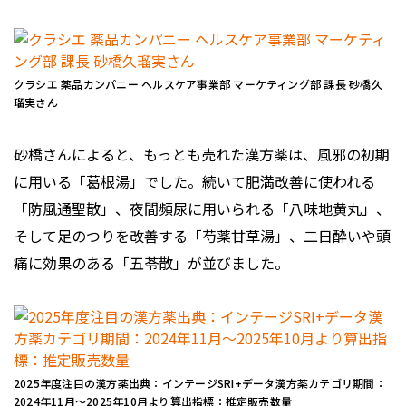
クラシエ 薬品カンパニー ヘルスケア事業部 マーケティング部 課長 砂橋久
瑠実さん
砂橋さんによると、もっとも売れた漢方薬は、風邪の初期
に用いる「葛根湯」でした。続いて肥満改善に使われる
「防風通聖散」、夜間頻尿に用いられる「八味地黄丸」、
そして足のつりを改善する「芍薬甘草湯」、二日酔いや頭
痛に効果のある「五苓散」が並びました。
2025年度注目の漢方薬出典：インテージSRI+データ漢方薬カテゴリ期間：
2024年11月～2025年10月より算出指標：推定販売数量