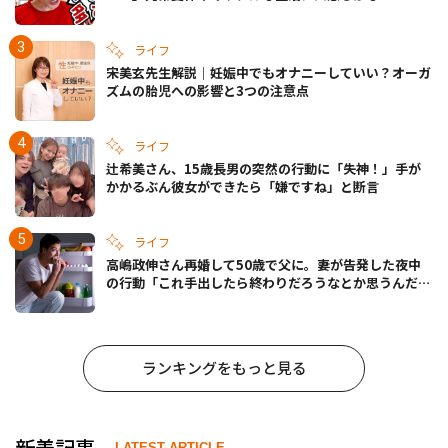
ライフ
宋美玄先生解説｜妊娠中でもオナニーしていい？オーガ
ズムの胎児への影響と3つの注意点
ライフ
辻希美さん、15歳長男の突然の行動に「失神！」手が
かかるぶん彼女ができたら「嫌ですね」と断言
ライフ
高嶋政伸さん再婚して50歳で父に。妻が告発した夜中
の行動「これ手出したら終わりだろうなとか思うんだけ
ども……」
ランキングをもっと見る
新着記事
LATEST ARTICLE