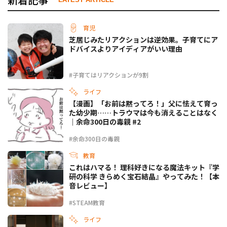
育児
芝居じみたリアクションは逆効果。子育てにア
ドバイスよりアイディアがいい理由
#子育てはリアクションが9割
ライフ
【漫画】「お前は黙ってろ！」父に怯えて育っ
た幼少期……トラウマは今も消えることはなく
｜余命300日の毒親 #2
#余命300日の毒親
教育
これはハマる！ 理科好きになる魔法キット『学
研の科学 きらめく宝石結晶』やってみた！【本
音レビュー】
#STEAM教育
ライフ