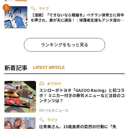
ライフ
【漫画】「できないなら離婚を」ベテラン保育士に背中
を押され、妻が夫に通告！｜保護者支援もアンタ達の仕
事でしょ？ #65
ランキングをもっと見る
新着記事
LATEST ARTICLE
おでかけ
スシローがトヨタ「GAZOO Racing」と初コラ
ボ！ ミニカー付きの寿司メニューなど注目のコ
ンテンツは？
#たべものニュース
ライフ
辻希美さん、15歳長男の突然の行動に「失